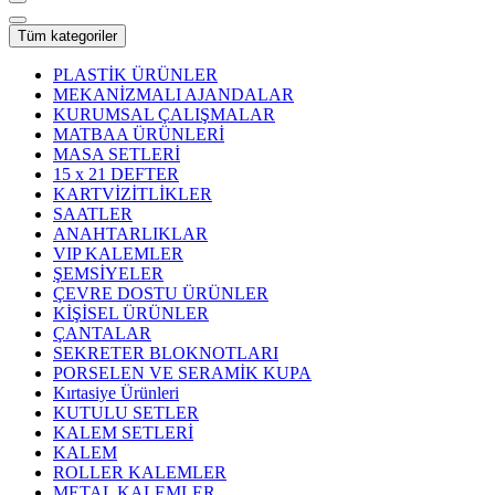
Tüm kategoriler
PLASTİK ÜRÜNLER
MEKANİZMALI AJANDALAR
KURUMSAL ÇALIŞMALAR
MATBAA ÜRÜNLERİ
MASA SETLERİ
15 x 21 DEFTER
KARTVİZİTLİKLER
SAATLER
ANAHTARLIKLAR
VIP KALEMLER
ŞEMSİYELER
ÇEVRE DOSTU ÜRÜNLER
KİŞİSEL ÜRÜNLER
ÇANTALAR
SEKRETER BLOKNOTLARI
PORSELEN VE SERAMİK KUPA
Kırtasiye Ürünleri
KUTULU SETLER
KALEM SETLERİ
KALEM
ROLLER KALEMLER
METAL KALEMLER