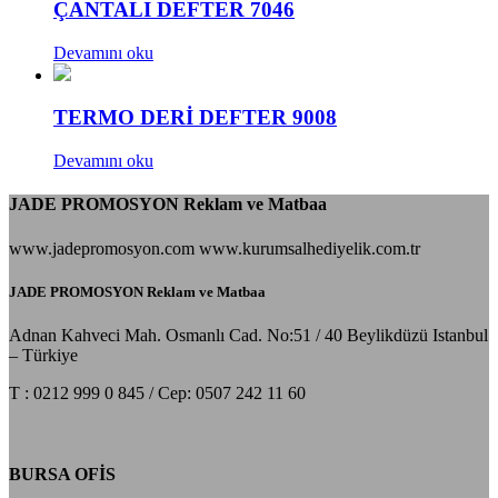
ÇANTALI DEFTER 7046
Devamını oku
TERMO DERİ DEFTER 9008
Devamını oku
JADE PROMOSYON Reklam ve Matbaa
www.jadepromosyon.com www.kurumsalhediyelik.com.tr
JADE PROMOSYON Reklam ve Matbaa
Adnan Kahveci Mah. Osmanlı Cad. No:51 / 40 Beylikdüzü Istanbul
– Türkiye
T : 0212 999 0 845 / Cep: 0507 242 11 60
BURSA OFİS