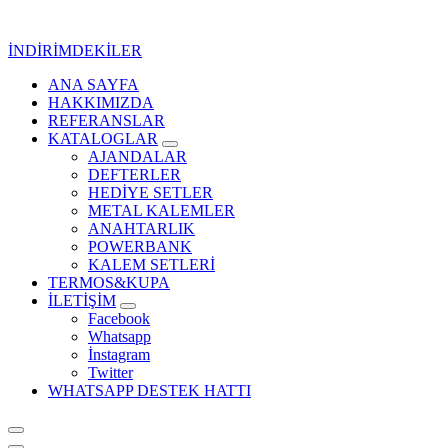
İçeriğe
geç
İNDİRİMDEKİLER
ANA SAYFA
Kurumsal Promosyon-Hediyelik
HAKKIMIZDA
REFERANSLAR
KATALOGLAR
AJANDALAR
DEFTERLER
HEDİYE SETLER
METAL KALEMLER
ANAHTARLIK
POWERBANK
KALEM SETLERİ
TERMOS&KUPA
İLETİŞİM
Facebook
Whatsapp
İnstagram
Twitter
WHATSAPP DESTEK HATTI
Kurumsal Promosyon-Hediyelik