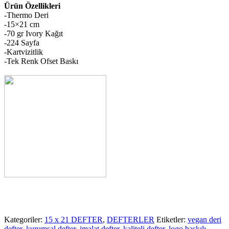
Ürün Özellikleri
-Thermo Deri
-15×21 cm
-70 gr Ivory Kağıt
-224 Sayfa
-Kartvizitlik
-Tek Renk Ofset Baskı
Kategoriler:
15 x 21 DEFTER
,
DEFTERLER
Etiketler:
vegan deri
defter
,
kurumsal defter
,
imalat defter
,
kaliteli defter
,
logo baskılı