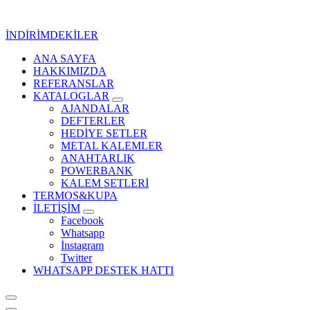
İçeriğe
geç
İNDİRİMDEKİLER
ANA SAYFA
Kurumsal Promosyon-Hediyelik
HAKKIMIZDA
REFERANSLAR
KATALOGLAR
AJANDALAR
DEFTERLER
HEDİYE SETLER
METAL KALEMLER
ANAHTARLIK
POWERBANK
KALEM SETLERİ
TERMOS&KUPA
İLETİŞİM
Facebook
Whatsapp
İnstagram
Twitter
WHATSAPP DESTEK HATTI
Kurumsal Promosyon-Hediyelik