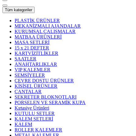
Tüm kategoriler
PLASTİK ÜRÜNLER
MEKANİZMALI AJANDALAR
KURUMSAL ÇALIŞMALAR
MATBAA ÜRÜNLERİ
MASA SETLERİ
15 x 21 DEFTER
KARTVİZİTLİKLER
SAATLER
ANAHTARLIKLAR
VIP KALEMLER
ŞEMSİYELER
ÇEVRE DOSTU ÜRÜNLER
KİŞİSEL ÜRÜNLER
ÇANTALAR
SEKRETER BLOKNOTLARI
PORSELEN VE SERAMİK KUPA
Kırtasiye Ürünleri
KUTULU SETLER
KALEM SETLERİ
KALEM
ROLLER KALEMLER
METAL KALEMLER