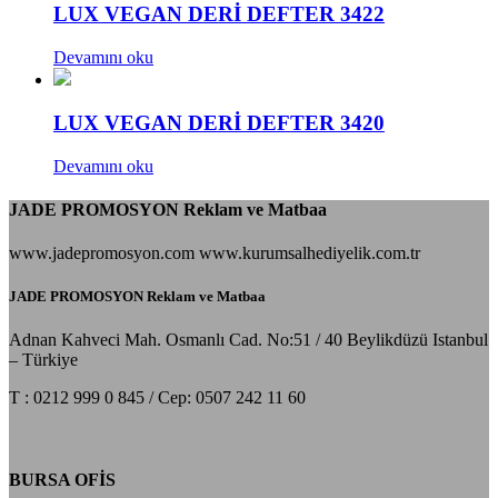
LUX VEGAN DERİ DEFTER 3422
Devamını oku
LUX VEGAN DERİ DEFTER 3420
Devamını oku
JADE PROMOSYON Reklam ve Matbaa
www.jadepromosyon.com www.kurumsalhediyelik.com.tr
JADE PROMOSYON Reklam ve Matbaa
Adnan Kahveci Mah. Osmanlı Cad. No:51 / 40 Beylikdüzü Istanbul
– Türkiye
T : 0212 999 0 845 / Cep: 0507 242 11 60
BURSA OFİS