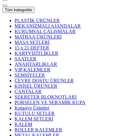
Tüm kategoriler
PLASTİK ÜRÜNLER
MEKANİZMALI AJANDALAR
KURUMSAL ÇALIŞMALAR
MATBAA ÜRÜNLERİ
MASA SETLERİ
15 x 21 DEFTER
KARTVİZİTLİKLER
SAATLER
ANAHTARLIKLAR
VIP KALEMLER
ŞEMSİYELER
ÇEVRE DOSTU ÜRÜNLER
KİŞİSEL ÜRÜNLER
ÇANTALAR
SEKRETER BLOKNOTLARI
PORSELEN VE SERAMİK KUPA
Kırtasiye Ürünleri
KUTULU SETLER
KALEM SETLERİ
KALEM
ROLLER KALEMLER
METAL KALEMLER