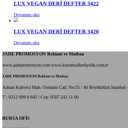
LUX VEGAN DERİ DEFTER 3422
Devamını oku
LUX VEGAN DERİ DEFTER 3420
Devamını oku
JADE PROMOSYON Reklam ve Matbaa
www.jadepromosyon.com www.kurumsalhediyelik.com.tr
JADE PROMOSYON Reklam ve Matbaa
Adnan Kahveci Mah. Osmanlı Cad. No:51 / 40 Beylikdüzü Istanbul 
T : 0212 999 0 845 / Cep: 0507 242 11 60
BURSA OFİS