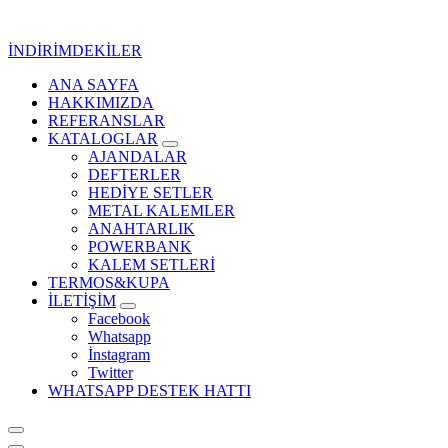
İçeriğe
geç
İNDİRİMDEKİLER
ANA SAYFA
Kurumsal Promosyon-Hediyelik
HAKKIMIZDA
REFERANSLAR
KATALOGLAR
AJANDALAR
DEFTERLER
HEDİYE SETLER
METAL KALEMLER
ANAHTARLIK
POWERBANK
KALEM SETLERİ
TERMOS&KUPA
İLETİŞİM
Facebook
Whatsapp
İnstagram
Twitter
WHATSAPP DESTEK HATTI
Kurumsal Promosyon-Hediyelik