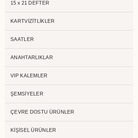
15 x 21 DEFTER
KARTVİZİTLİKLER
SAATLER
EKONOMİK 13X21 DEFTER
31531
ANAHTARLIKLAR
Thermo Deri
VIP KALEMLER
Lastikli
Kalemlik
80 Yaprak
ŞEMSİYELER
Krem Kağıt, Tek Renk Ofset Baskı
Sıcak Baskı, Lazer Baskı, Serigrafi Baskı,
ÇEVRE DOSTU ÜRÜNLER
Stoklu Ürün
Kategoriler:
13x21 DEFTER
Etiketler:
defter imalatı
,
KİŞİSEL ÜRÜNLER
ekonomik defter
,
13x21 defter
,
termoderi defter
,
tarihsiz