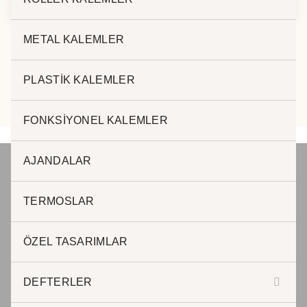
METAL KALEMLER
PLASTİK KALEMLER
FONKSİYONEL KALEMLER
AJANDALAR
JADE PROMOSYON Reklam ve Matbaa
TERMOSLAR
www.jadepromosyon.com www.kurumsalhediyelik.com.tr
ÖZEL TASARIMLAR
DEFTERLER
JADE PROMOSYON Reklam ve Matbaa