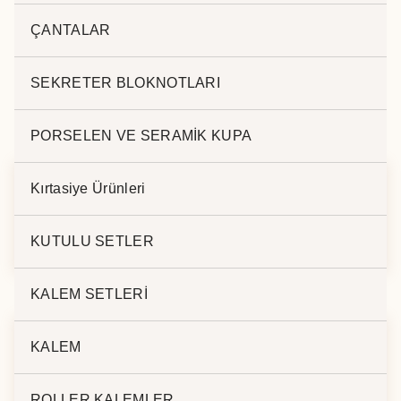
defter
ÇANTALAR
SEKRETER BLOKNOTLARI
İlgili ürünler
PORSELEN VE SERAMİK KUPA
Kırtasiye Ürünleri
13×21 Termo Deri
EKONOMİK 13X21
23105
DEFTER 31554
KUTULU SETLER
KALEM SETLERİ
KALEM
TERMO DERİ
TERMO DERİ
DEFTER 18806
DEFTER 9006
ROLLER KALEMLER