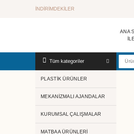
İçeriğe
İNDİRİMDEKİLER
geç
ANA 
İL
Kurumsal Promosyon-Hediyelik
Tüm kategoriler
PLASTİK ÜRÜNLER
MEKANİZMALI AJANDALAR
13x21 defter
KURUMSAL ÇALIŞMALAR
MATBAA ÜRÜNLERİ