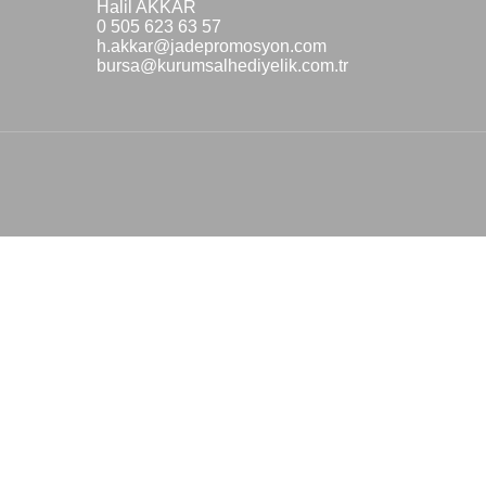
Halil AKKAR
0 505 623 63 57
h.akkar@jadepromosyon.com
bursa@kurumsalhediyelik.com.tr