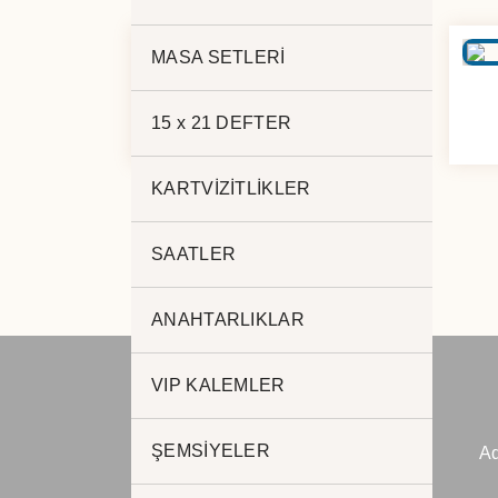
MASA SETLERİ
EKONOMİK 13X21
DEFTER 31556
15 x 21 DEFTER
KARTVİZİTLİKLER
SAATLER
ANAHTARLIKLAR
VIP KALEMLER
JADE PROMOSYON
ŞEMSİYELER
Ad
Reklam ve Matbaa