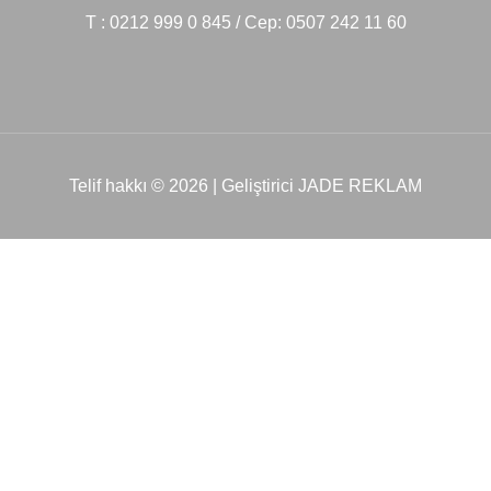
T : 0212 999 0 845 / Cep: 0507 242 11 60
Telif hakkı © 2026 | Geliştirici JADE REKLAM