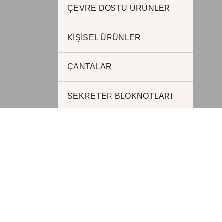
www.jadepromosyon.com
ÇEVRE DOSTU ÜRÜNLER
www.kurumsalhediyelik.com.tr
KİŞİSEL ÜRÜNLER
ÇANTALAR
SEKRETER BLOKNOTLARI
PORSELEN VE SERAMİK
KUPA
Kırtasiye Ürünleri
KUTULU SETLER