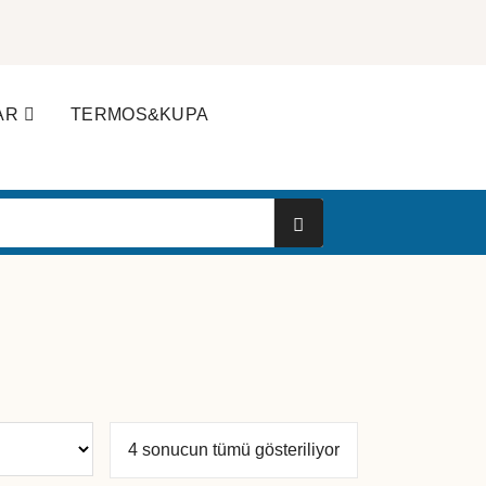
AR
TERMOS&KUPA
Popülerliğe
4 sonucun tümü gösteriliyor
göre