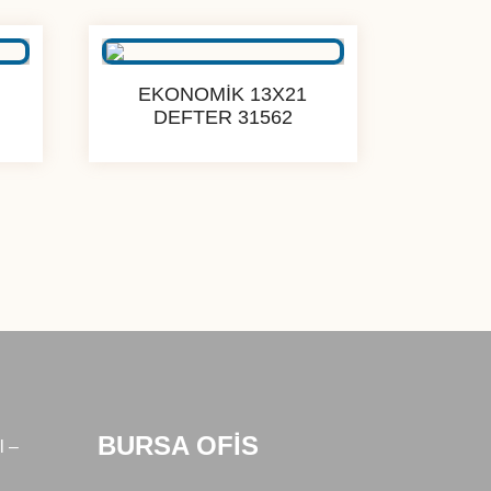
sıralandı
EKONOMİK 13X21
DEFTER 31562
BURSA OFİS
l –