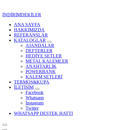
İçeriğe
geç
İNDİRİMDEKİLER
ANA SAYFA
Kurumsal Promosyon-Hediyelik
HAKKIMIZDA
REFERANSLAR
KATALOGLAR
AJANDALAR
DEFTERLER
HEDİYE SETLER
METAL KALEMLER
ANAHTARLIK
POWERBANK
KALEM SETLERİ
TERMOS&KUPA
İLETİŞİM
Facebook
Whatsapp
İnstagram
Twitter
WHATSAPP DESTEK HATTI
Kurumsal Promosyon-Hediyelik