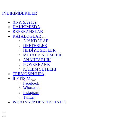
İçeriğe
geç
İNDİRİMDEKİLER
ANA SAYFA
Kurumsal Promosyon-Hediyelik
HAKKIMIZDA
REFERANSLAR
KATALOGLAR
AJANDALAR
DEFTERLER
HEDİYE SETLER
METAL KALEMLER
ANAHTARLIK
POWERBANK
KALEM SETLERİ
TERMOS&KUPA
İLETİŞİM
Facebook
Whatsapp
İnstagram
Twitter
WHATSAPP DESTEK HATTI
Kurumsal Promosyon-Hediyelik