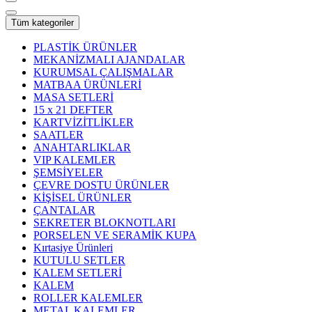
Tüm kategoriler
PLASTİK ÜRÜNLER
MEKANİZMALI AJANDALAR
KURUMSAL ÇALIŞMALAR
MATBAA ÜRÜNLERİ
MASA SETLERİ
15 x 21 DEFTER
KARTVİZİTLİKLER
SAATLER
ANAHTARLIKLAR
VIP KALEMLER
ŞEMSİYELER
ÇEVRE DOSTU ÜRÜNLER
KİŞİSEL ÜRÜNLER
ÇANTALAR
SEKRETER BLOKNOTLARI
PORSELEN VE SERAMİK KUPA
Kırtasiye Ürünleri
KUTULU SETLER
KALEM SETLERİ
KALEM
ROLLER KALEMLER
METAL KALEMLER