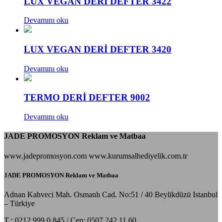
LUX VEGAN DERİ DEFTER 3422
Devamını oku
LUX VEGAN DERİ DEFTER 3420
Devamını oku
TERMO DERİ DEFTER 9002
Devamını oku
JADE PROMOSYON Reklam ve Matbaa
www.jadepromosyon.com www.kurumsalhediyelik.com.tr
JADE PROMOSYON Reklam ve Matbaa
Adnan Kahveci Mah. Osmanlı Cad. No:51 / 40 Beylikdüzü Istanbul
– Türkiye
T : 0212 999 0 845 / Cep: 0507 242 11 60