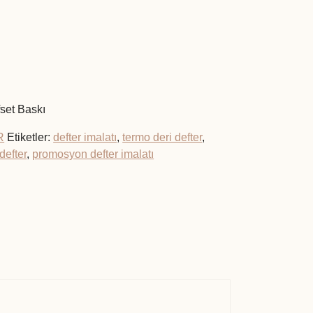
fset Baskı
R
Etiketler:
defter imalatı
,
termo deri defter
,
defter
,
promosyon defter imalatı