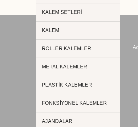
KALEM SETLERİ
KALEM
JADE PROMOSYON
Ad
ROLLER KALEMLER
Reklam ve Matbaa
www.jadepromosyon.com
METAL KALEMLER
www.kurumsalhediyelik.com.tr
PLASTİK KALEMLER
FONKSİYONEL KALEMLER
AJANDALAR