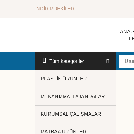
İçeriğe
İNDİRİMDEKİLER
geç
ANA 
İL
Kurumsal Promosyon-Hediyelik
Tüm kategoriler
PLASTİK ÜRÜNLER
MEKANİZMALI AJANDALAR
KURUMSAL ÇALIŞMALAR
MATBAA ÜRÜNLERİ