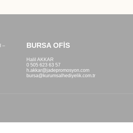
BURSA OFİS
l –
Halil AKKAR
0 505 623 63 57
h.akkar@jadepromosyon.com
bursa@kurumsalhediyelik.com.tr