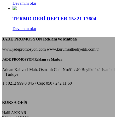
Devamını oku
TERMO DERİ DEFTER 15×21 17604
Devamını oku
JADE PROMOSYON Reklam ve Matbaa
www.jadepromosyon.com www.kurumsalhediyelik.com.tr
JADE PROMOSYON Reklam ve Matbaa
Adnan Kahveci Mah. Osmanlı Cad. No:51 / 40 Beylikdüzü Istanbul
– Türkiye
T : 0212 999 0 845 / Cep: 0507 242 11 60
BURSA OFİS
Halil AKKAR