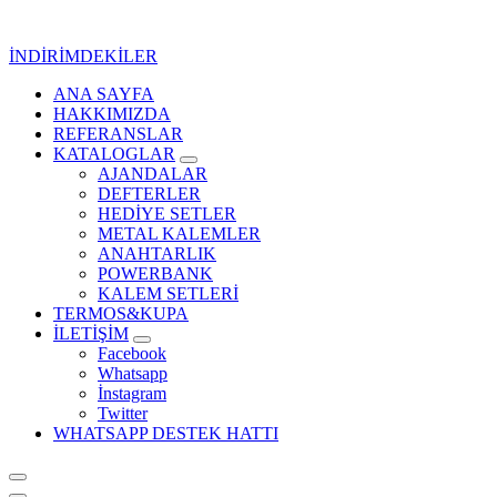
İçeriğe
geç
İNDİRİMDEKİLER
ANA SAYFA
Kurumsal Promosyon-Hediyelik
HAKKIMIZDA
REFERANSLAR
KATALOGLAR
AJANDALAR
DEFTERLER
HEDİYE SETLER
METAL KALEMLER
ANAHTARLIK
POWERBANK
KALEM SETLERİ
TERMOS&KUPA
İLETİŞİM
Facebook
Whatsapp
İnstagram
Twitter
WHATSAPP DESTEK HATTI
Kurumsal Promosyon-Hediyelik