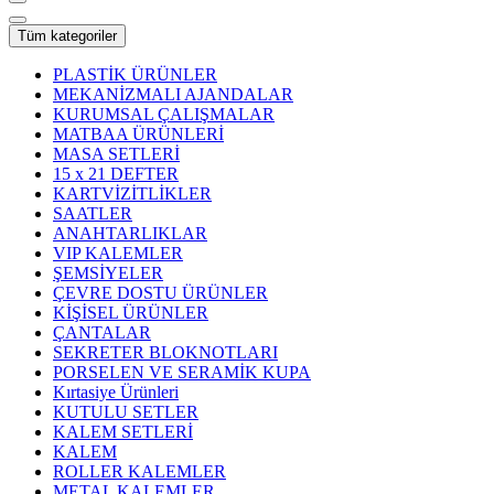
Tüm kategoriler
PLASTİK ÜRÜNLER
MEKANİZMALI AJANDALAR
KURUMSAL ÇALIŞMALAR
MATBAA ÜRÜNLERİ
MASA SETLERİ
15 x 21 DEFTER
KARTVİZİTLİKLER
SAATLER
ANAHTARLIKLAR
VIP KALEMLER
ŞEMSİYELER
ÇEVRE DOSTU ÜRÜNLER
KİŞİSEL ÜRÜNLER
ÇANTALAR
SEKRETER BLOKNOTLARI
PORSELEN VE SERAMİK KUPA
Kırtasiye Ürünleri
KUTULU SETLER
KALEM SETLERİ
KALEM
ROLLER KALEMLER
METAL KALEMLER