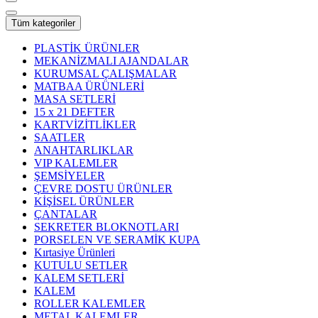
Tüm kategoriler
PLASTİK ÜRÜNLER
MEKANİZMALI AJANDALAR
KURUMSAL ÇALIŞMALAR
MATBAA ÜRÜNLERİ
MASA SETLERİ
15 x 21 DEFTER
KARTVİZİTLİKLER
SAATLER
ANAHTARLIKLAR
VIP KALEMLER
ŞEMSİYELER
ÇEVRE DOSTU ÜRÜNLER
KİŞİSEL ÜRÜNLER
ÇANTALAR
SEKRETER BLOKNOTLARI
PORSELEN VE SERAMİK KUPA
Kırtasiye Ürünleri
KUTULU SETLER
KALEM SETLERİ
KALEM
ROLLER KALEMLER
METAL KALEMLER