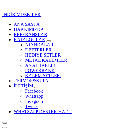
İçeriğe
geç
İNDİRİMDEKİLER
ANA SAYFA
Kurumsal Promosyon-Hediyelik
HAKKIMIZDA
REFERANSLAR
KATALOGLAR
AJANDALAR
DEFTERLER
HEDİYE SETLER
METAL KALEMLER
ANAHTARLIK
POWERBANK
KALEM SETLERİ
TERMOS&KUPA
İLETİŞİM
Facebook
Whatsapp
İnstagram
Twitter
WHATSAPP DESTEK HATTI
Kurumsal Promosyon-Hediyelik