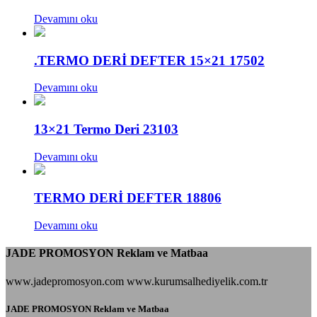
Devamını oku
.TERMO DERİ DEFTER 15×21 17502
Devamını oku
13×21 Termo Deri 23103
Devamını oku
TERMO DERİ DEFTER 18806
Devamını oku
JADE PROMOSYON Reklam ve Matbaa
www.jadepromosyon.com www.kurumsalhediyelik.com.tr
JADE PROMOSYON Reklam ve Matbaa