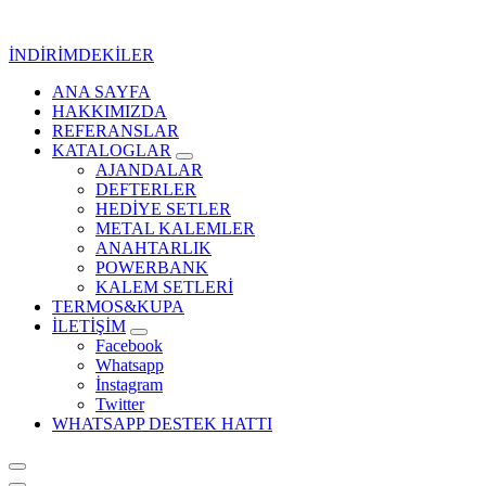
İçeriğe
geç
İNDİRİMDEKİLER
ANA SAYFA
Kurumsal Promosyon-Hediyelik
HAKKIMIZDA
REFERANSLAR
KATALOGLAR
AJANDALAR
DEFTERLER
HEDİYE SETLER
METAL KALEMLER
ANAHTARLIK
POWERBANK
KALEM SETLERİ
TERMOS&KUPA
İLETİŞİM
Facebook
Whatsapp
İnstagram
Twitter
WHATSAPP DESTEK HATTI
Kurumsal Promosyon-Hediyelik