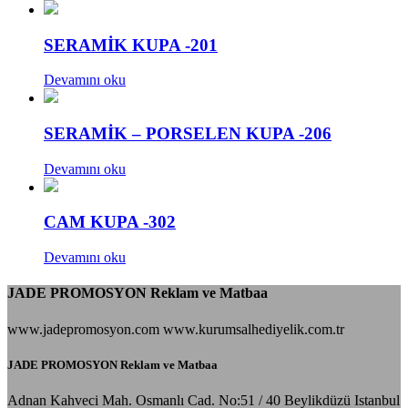
SERAMİK KUPA -201
Devamını oku
SERAMİK – PORSELEN KUPA -206
Devamını oku
CAM KUPA -302
Devamını oku
JADE PROMOSYON Reklam ve Matbaa
www.jadepromosyon.com www.kurumsalhediyelik.com.tr
JADE PROMOSYON Reklam ve Matbaa
Adnan Kahveci Mah. Osmanlı Cad. No:51 / 40 Beylikdüzü Istanbul