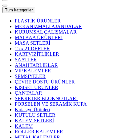
Tüm kategoriler
PLASTİK ÜRÜNLER
MEKANİZMALI AJANDALAR
KURUMSAL ÇALIŞMALAR
MATBAA ÜRÜNLERİ
MASA SETLERİ
15 x 21 DEFTER
KARTVİZİTLİKLER
SAATLER
ANAHTARLIKLAR
VIP KALEMLER
ŞEMSİYELER
ÇEVRE DOSTU ÜRÜNLER
KİŞİSEL ÜRÜNLER
ÇANTALAR
SEKRETER BLOKNOTLARI
PORSELEN VE SERAMİK KUPA
Kırtasiye Ürünleri
KUTULU SETLER
KALEM SETLERİ
KALEM
ROLLER KALEMLER
METAL KALEMLER