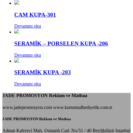
CAM KUPA-301
Devamını oku
SERAMİK – PORSELEN KUPA -206
Devamını oku
SERAMİK KUPA -203
Devamını oku
JADE PROMOSYON Reklam ve Matbaa
www.jadepromosyon.com www.kurumsalhediyelik.com.tr
JADE PROMOSYON Reklam ve Matbaa
Adnan Kahveci Mah. Osmanlı Cad. No:51 / 40 Beylikdüzü Istanbul