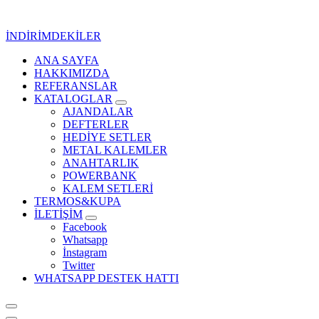
İçeriğe
geç
İNDİRİMDEKİLER
ANA SAYFA
Kurumsal Promosyon-Hediyelik
HAKKIMIZDA
REFERANSLAR
KATALOGLAR
AJANDALAR
DEFTERLER
HEDİYE SETLER
METAL KALEMLER
ANAHTARLIK
POWERBANK
KALEM SETLERİ
TERMOS&KUPA
İLETİŞİM
Facebook
Whatsapp
İnstagram
Twitter
WHATSAPP DESTEK HATTI
Kurumsal Promosyon-Hediyelik