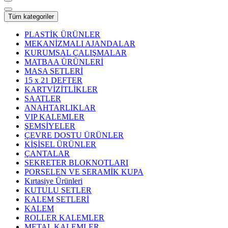
Tüm kategoriler
PLASTİK ÜRÜNLER
MEKANİZMALI AJANDALAR
KURUMSAL ÇALIŞMALAR
MATBAA ÜRÜNLERİ
MASA SETLERİ
15 x 21 DEFTER
KARTVİZİTLİKLER
SAATLER
ANAHTARLIKLAR
VIP KALEMLER
ŞEMSİYELER
ÇEVRE DOSTU ÜRÜNLER
KİŞİSEL ÜRÜNLER
ÇANTALAR
SEKRETER BLOKNOTLARI
PORSELEN VE SERAMİK KUPA
Kırtasiye Ürünleri
KUTULU SETLER
KALEM SETLERİ
KALEM
ROLLER KALEMLER
METAL KALEMLER