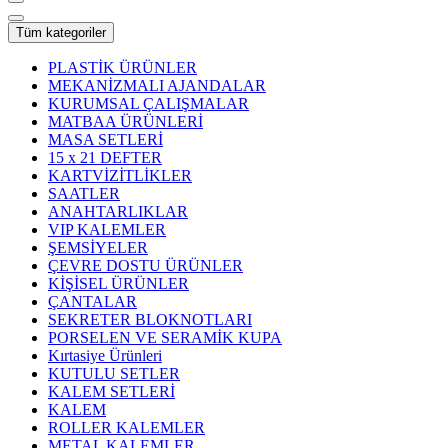
Tüm kategoriler
PLASTİK ÜRÜNLER
MEKANİZMALI AJANDALAR
KURUMSAL ÇALIŞMALAR
MATBAA ÜRÜNLERİ
MASA SETLERİ
15 x 21 DEFTER
KARTVİZİTLİKLER
SAATLER
ANAHTARLIKLAR
VIP KALEMLER
ŞEMSİYELER
ÇEVRE DOSTU ÜRÜNLER
KİŞİSEL ÜRÜNLER
ÇANTALAR
SEKRETER BLOKNOTLARI
PORSELEN VE SERAMİK KUPA
Kırtasiye Ürünleri
KUTULU SETLER
KALEM SETLERİ
KALEM
ROLLER KALEMLER
METAL KALEMLER