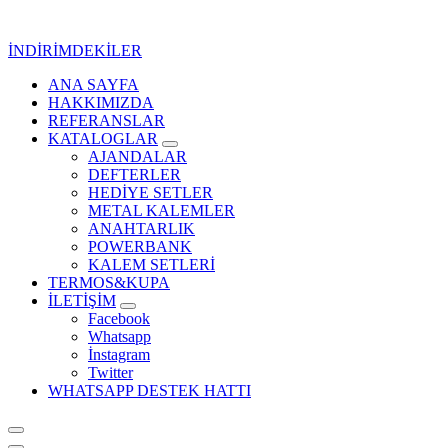
İçeriğe
geç
İNDİRİMDEKİLER
ANA SAYFA
Kurumsal Promosyon-Hediyelik
HAKKIMIZDA
REFERANSLAR
KATALOGLAR
AJANDALAR
DEFTERLER
HEDİYE SETLER
METAL KALEMLER
ANAHTARLIK
POWERBANK
KALEM SETLERİ
TERMOS&KUPA
İLETİŞİM
Facebook
Whatsapp
İnstagram
Twitter
WHATSAPP DESTEK HATTI
Kurumsal Promosyon-Hediyelik