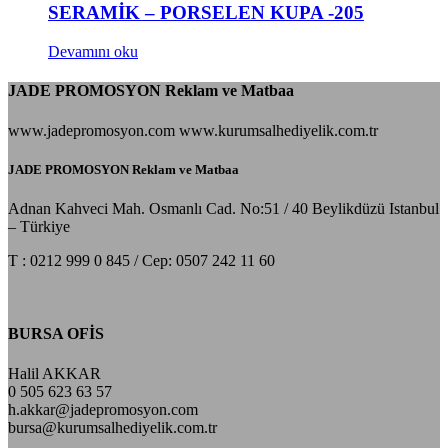
SERAMİK – PORSELEN KUPA -205
Devamını oku
JADE PROMOSYON Reklam ve Matbaa
www.jadepromosyon.com www.kurumsalhediyelik.com.tr
JADE PROMOSYON Reklam ve Matbaa
Adnan Kahveci Mah. Osmanlı Cad. No:51 / 40 Beylikdüzü Istanbul
– Türkiye
T : 0212 999 0 845 / Cep: 0507 242 11 60
BURSA OFİS
Halil AKKAR
0 505 623 63 57
h.akkar@jadepromosyon.com
bursa@kurumsalhediyelik.com.tr