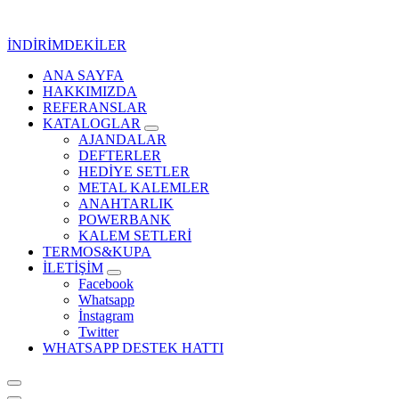
İçeriğe
geç
İNDİRİMDEKİLER
ANA SAYFA
Kurumsal Promosyon-Hediyelik
HAKKIMIZDA
REFERANSLAR
KATALOGLAR
AJANDALAR
DEFTERLER
HEDİYE SETLER
METAL KALEMLER
ANAHTARLIK
POWERBANK
KALEM SETLERİ
TERMOS&KUPA
İLETİŞİM
Facebook
Whatsapp
İnstagram
Twitter
WHATSAPP DESTEK HATTI
Kurumsal Promosyon-Hediyelik