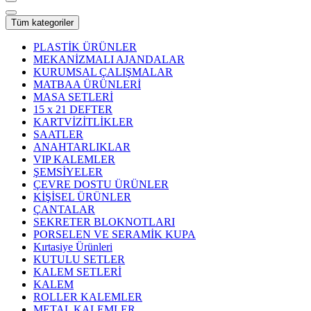
Tüm kategoriler
PLASTİK ÜRÜNLER
MEKANİZMALI AJANDALAR
KURUMSAL ÇALIŞMALAR
MATBAA ÜRÜNLERİ
MASA SETLERİ
15 x 21 DEFTER
KARTVİZİTLİKLER
SAATLER
ANAHTARLIKLAR
VIP KALEMLER
ŞEMSİYELER
ÇEVRE DOSTU ÜRÜNLER
KİŞİSEL ÜRÜNLER
ÇANTALAR
SEKRETER BLOKNOTLARI
PORSELEN VE SERAMİK KUPA
Kırtasiye Ürünleri
KUTULU SETLER
KALEM SETLERİ
KALEM
ROLLER KALEMLER
METAL KALEMLER