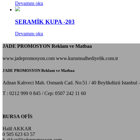
Devamını oku
SERAMİK KUPA -203
Devamını oku
JADE PROMOSYON Reklam ve Matbaa
www.jadepromosyon.com www.kurumsalhediyelik.com.tr
JADE PROMOSYON Reklam ve Matbaa
Adnan Kahveci Mah. Osmanlı Cad. No:51 / 40 Beylikdüzü Istanbul 
T : 0212 999 0 845 / Cep: 0507 242 11 60
BURSA OFİS
Halil AKKAR
0 505 623 63 57
h.akkar@jadepromosyon.com