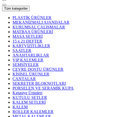
Tüm kategoriler
PLASTİK ÜRÜNLER
MEKANİZMALI AJANDALAR
KURUMSAL ÇALIŞMALAR
MATBAA ÜRÜNLERİ
MASA SETLERİ
15 x 21 DEFTER
KARTVİZİTLİKLER
SAATLER
ANAHTARLIKLAR
VIP KALEMLER
ŞEMSİYELER
ÇEVRE DOSTU ÜRÜNLER
KİŞİSEL ÜRÜNLER
ÇANTALAR
SEKRETER BLOKNOTLARI
PORSELEN VE SERAMİK KUPA
Kırtasiye Ürünleri
KUTULU SETLER
KALEM SETLERİ
KALEM
ROLLER KALEMLER
METAL KALEMLER