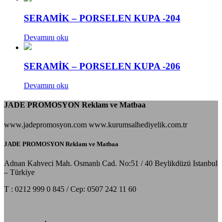
SERAMİK – PORSELEN KUPA -204
Devamını oku
SERAMİK – PORSELEN KUPA -206
Devamını oku
JADE PROMOSYON Reklam ve Matbaa
www.jadepromosyon.com www.kurumsalhediyelik.com.tr
JADE PROMOSYON Reklam ve Matbaa
Adnan Kahveci Mah. Osmanlı Cad. No:51 / 40 Beylikdüzü Istanbul
– Türkiye
T : 0212 999 0 845 / Cep: 0507 242 11 60