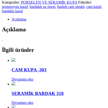
Kategoriler:
PORSELEN VE SERAMİK KUPA
Etiketler:
promosyon karaf
,
bardaklı su şişesi
,
baskılı cam sürahi
,
cam karaf
,
bardaklı karaf
Açıklama
Açıklama
.
İlgili ürünler
CAM KUPA -303
Devamını oku
SERAMİK BARDAK 310
Devamını oku