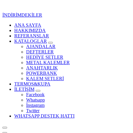
İçeriğe
geç
İNDİRİMDEKİLER
ANA SAYFA
Kurumsal Promosyon-Hediyelik
HAKKIMIZDA
REFERANSLAR
KATALOGLAR
AJANDALAR
DEFTERLER
HEDİYE SETLER
METAL KALEMLER
ANAHTARLIK
POWERBANK
KALEM SETLERİ
TERMOS&KUPA
İLETİŞİM
Facebook
Whatsapp
İnstagram
Twitter
WHATSAPP DESTEK HATTI
Kurumsal Promosyon-Hediyelik