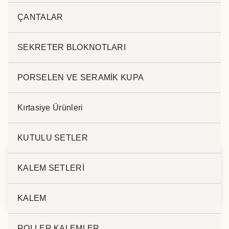
ÇANTALAR
Açıklama
.
SEKRETER BLOKNOTLARI
PORSELEN VE SERAMİK KUPA
Kırtasiye Ürünleri
İlgili ürünler
KUTULU SETLER
KALEM SETLERİ
ÇELİK TERMOS
ÇELİK TERMOS 680
KUPA 340
ml EK-530 M
KALEM
ROLLER KALEMLER