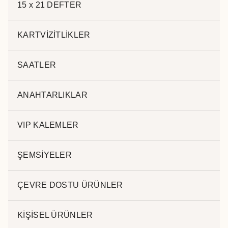
15 x 21 DEFTER
DEVRİLMEZ ÇELİK TERMOS
KARTVİZİTLİKLER
EK-710 M
SAATLER
Kapasite: 350 ml
Ebat: 8.5 x 16 cm
ANAHTARLIKLAR
Sağlığa uygundur
UV ve Lazer Baskı
VIP KALEMLER
Kategoriler:
TERMOSLAR
Etiketler:
devrilmez termos
,
çelik termos
ŞEMSİYELER
ÇEVRE DOSTU ÜRÜNLER
Açıklama
KİŞİSEL ÜRÜNLER