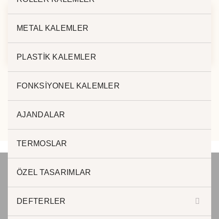
METAL KALEMLER
ÇELİK TERMOS
ÇELİK TERMOS
BARDAK JD-080
KUPA -340
PLASTİK KALEMLER
FONKSİYONEL KALEMLER
AJANDALAR
TERMOSLAR
ÖZEL TASARIMLAR
JADE PROMOSYON Reklam ve Matbaa
DEFTERLER
www.jadepromosyon.com www.kurumsalhediyelik.com.tr