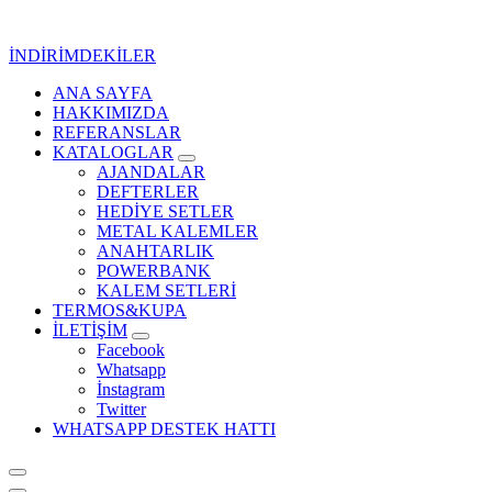
İçeriğe
geç
İNDİRİMDEKİLER
ANA SAYFA
Kurumsal Promosyon-Hediyelik
HAKKIMIZDA
REFERANSLAR
KATALOGLAR
AJANDALAR
DEFTERLER
HEDİYE SETLER
METAL KALEMLER
ANAHTARLIK
POWERBANK
KALEM SETLERİ
TERMOS&KUPA
İLETİŞİM
Facebook
Whatsapp
İnstagram
Twitter
WHATSAPP DESTEK HATTI
Kurumsal Promosyon-Hediyelik