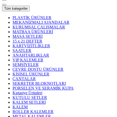
Tüm kategoriler
PLASTİK ÜRÜNLER
MEKANİZMALI AJANDALAR
KURUMSAL ÇALIŞMALAR
MATBAA ÜRÜNLERİ
MASA SETLERİ
15 x 21 DEFTER
KARTVİZİTLİKLER
SAATLER
ANAHTARLIKLAR
VIP KALEMLER
ŞEMSİYELER
ÇEVRE DOSTU ÜRÜNLER
KİŞİSEL ÜRÜNLER
ÇANTALAR
SEKRETER BLOKNOTLARI
PORSELEN VE SERAMİK KUPA
Kırtasiye Ürünleri
KUTULU SETLER
KALEM SETLERİ
KALEM
ROLLER KALEMLER
METAL KALEMLER