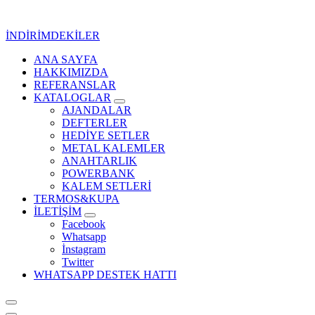
İçeriğe
geç
İNDİRİMDEKİLER
ANA SAYFA
Kurumsal Promosyon-Hediyelik
HAKKIMIZDA
REFERANSLAR
KATALOGLAR
AJANDALAR
DEFTERLER
HEDİYE SETLER
METAL KALEMLER
ANAHTARLIK
POWERBANK
KALEM SETLERİ
TERMOS&KUPA
İLETİŞİM
Facebook
Whatsapp
İnstagram
Twitter
WHATSAPP DESTEK HATTI
Kurumsal Promosyon-Hediyelik