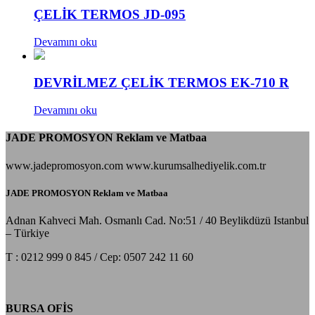
ÇELİK TERMOS JD-095
Devamını oku
DEVRİLMEZ ÇELİK TERMOS EK-710 R
Devamını oku
JADE PROMOSYON Reklam ve Matbaa
www.jadepromosyon.com www.kurumsalhediyelik.com.tr
JADE PROMOSYON Reklam ve Matbaa
Adnan Kahveci Mah. Osmanlı Cad. No:51 / 40 Beylikdüzü Istanbul
– Türkiye
T : 0212 999 0 845 / Cep: 0507 242 11 60
BURSA OFİS