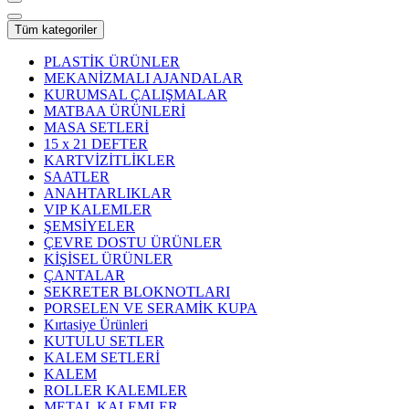
Tüm kategoriler
PLASTİK ÜRÜNLER
MEKANİZMALI AJANDALAR
KURUMSAL ÇALIŞMALAR
MATBAA ÜRÜNLERİ
MASA SETLERİ
15 x 21 DEFTER
KARTVİZİTLİKLER
SAATLER
ANAHTARLIKLAR
VIP KALEMLER
ŞEMSİYELER
ÇEVRE DOSTU ÜRÜNLER
KİŞİSEL ÜRÜNLER
ÇANTALAR
SEKRETER BLOKNOTLARI
PORSELEN VE SERAMİK KUPA
Kırtasiye Ürünleri
KUTULU SETLER
KALEM SETLERİ
KALEM
ROLLER KALEMLER
METAL KALEMLER