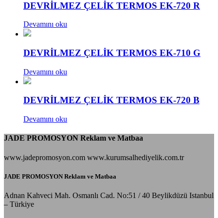
DEVRİLMEZ ÇELİK TERMOS EK-720 R
Devamını oku
DEVRİLMEZ ÇELİK TERMOS EK-710 G
Devamını oku
DEVRİLMEZ ÇELİK TERMOS EK-720 B
Devamını oku
JADE PROMOSYON Reklam ve Matbaa
www.jadepromosyon.com www.kurumsalhediyelik.com.tr
JADE PROMOSYON Reklam ve Matbaa
Adnan Kahveci Mah. Osmanlı Cad. No:51 / 40 Beylikdüzü Istanbul
– Türkiye