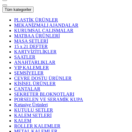
Tüm kategoriler
PLASTİK ÜRÜNLER
MEKANİZMALI AJANDALAR
KURUMSAL ÇALIŞMALAR
MATBAA ÜRÜNLERİ
MASA SETLERİ
15 x 21 DEFTER
KARTVİZİTLİKLER
SAATLER
ANAHTARLIKLAR
VIP KALEMLER
ŞEMSİYELER
ÇEVRE DOSTU ÜRÜNLER
KİŞİSEL ÜRÜNLER
ÇANTALAR
SEKRETER BLOKNOTLARI
PORSELEN VE SERAMİK KUPA
Kırtasiye Ürünleri
KUTULU SETLER
KALEM SETLERİ
KALEM
ROLLER KALEMLER
METAL KALEMLER