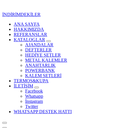
İçeriğe
geç
İNDİRİMDEKİLER
ANA SAYFA
Kurumsal Promosyon-Hediyelik
HAKKIMIZDA
REFERANSLAR
KATALOGLAR
AJANDALAR
DEFTERLER
HEDİYE SETLER
METAL KALEMLER
ANAHTARLIK
POWERBANK
KALEM SETLERİ
TERMOS&KUPA
İLETİŞİM
Facebook
Whatsapp
İnstagram
Twitter
WHATSAPP DESTEK HATTI
Kurumsal Promosyon-Hediyelik