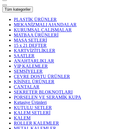
Tüm kategoriler
PLASTİK ÜRÜNLER
MEKANİZMALI AJANDALAR
KURUMSAL ÇALIŞMALAR
MATBAA ÜRÜNLERİ
MASA SETLERİ
15 x 21 DEFTER
KARTVİZİTLİKLER
SAATLER
ANAHTARLIKLAR
VIP KALEMLER
ŞEMSİYELER
ÇEVRE DOSTU ÜRÜNLER
KİŞİSEL ÜRÜNLER
ÇANTALAR
SEKRETER BLOKNOTLARI
PORSELEN VE SERAMİK KUPA
Kırtasiye Ürünleri
KUTULU SETLER
KALEM SETLERİ
KALEM
ROLLER KALEMLER
METAL KALEMLER