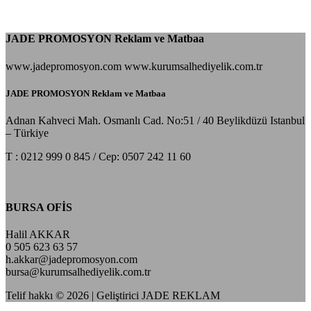
JADE PROMOSYON Reklam ve Matbaa
www.jadepromosyon.com www.kurumsalhediyelik.com.tr
JADE PROMOSYON Reklam ve Matbaa
Adnan Kahveci Mah. Osmanlı Cad. No:51 / 40 Beylikdüzü Istanbul
– Türkiye
T : 0212 999 0 845 / Cep: 0507 242 11 60
BURSA OFİS
Halil AKKAR
0 505 623 63 57
h.akkar@jadepromosyon.com
bursa@kurumsalhediyelik.com.tr
Telif hakkı © 2026 | Geliştirici JADE REKLAM