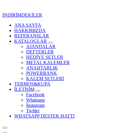
İçeriğe
geç
İNDİRİMDEKİLER
ANA SAYFA
Kurumsal Promosyon-Hediyelik
HAKKIMIZDA
REFERANSLAR
KATALOGLAR
AJANDALAR
DEFTERLER
HEDİYE SETLER
METAL KALEMLER
ANAHTARLIK
POWERBANK
KALEM SETLERİ
TERMOS&KUPA
İLETİŞİM
Facebook
Whatsapp
İnstagram
Twitter
WHATSAPP DESTEK HATTI
Kurumsal Promosyon-Hediyelik