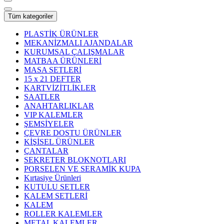
Tüm kategoriler
PLASTİK ÜRÜNLER
MEKANİZMALI AJANDALAR
KURUMSAL ÇALIŞMALAR
MATBAA ÜRÜNLERİ
MASA SETLERİ
15 x 21 DEFTER
KARTVİZİTLİKLER
SAATLER
ANAHTARLIKLAR
VIP KALEMLER
ŞEMSİYELER
ÇEVRE DOSTU ÜRÜNLER
KİŞİSEL ÜRÜNLER
ÇANTALAR
SEKRETER BLOKNOTLARI
PORSELEN VE SERAMİK KUPA
Kırtasiye Ürünleri
KUTULU SETLER
KALEM SETLERİ
KALEM
ROLLER KALEMLER
METAL KALEMLER