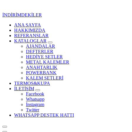
İçeriğe
geç
İNDİRİMDEKİLER
ANA SAYFA
Kurumsal Promosyon-Hediyelik
HAKKIMIZDA
REFERANSLAR
KATALOGLAR
AJANDALAR
DEFTERLER
HEDİYE SETLER
METAL KALEMLER
ANAHTARLIK
POWERBANK
KALEM SETLERİ
TERMOS&KUPA
İLETİŞİM
Facebook
Whatsapp
İnstagram
Twitter
WHATSAPP DESTEK HATTI
Kurumsal Promosyon-Hediyelik