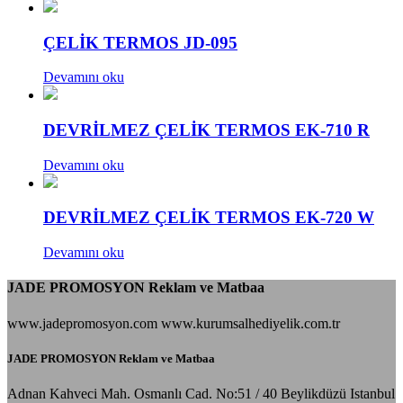
ÇELİK TERMOS JD-095
Devamını oku
DEVRİLMEZ ÇELİK TERMOS EK-710 R
Devamını oku
DEVRİLMEZ ÇELİK TERMOS EK-720 W
Devamını oku
JADE PROMOSYON Reklam ve Matbaa
www.jadepromosyon.com www.kurumsalhediyelik.com.tr
JADE PROMOSYON Reklam ve Matbaa
Adnan Kahveci Mah. Osmanlı Cad. No:51 / 40 Beylikdüzü Istanbul