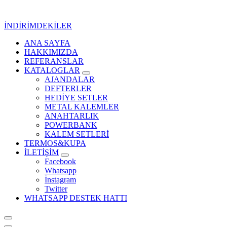
İçeriğe
geç
İNDİRİMDEKİLER
ANA SAYFA
Kurumsal Promosyon-Hediyelik
HAKKIMIZDA
REFERANSLAR
KATALOGLAR
AJANDALAR
DEFTERLER
HEDİYE SETLER
METAL KALEMLER
ANAHTARLIK
POWERBANK
KALEM SETLERİ
TERMOS&KUPA
İLETİŞİM
Facebook
Whatsapp
İnstagram
Twitter
WHATSAPP DESTEK HATTI
Kurumsal Promosyon-Hediyelik