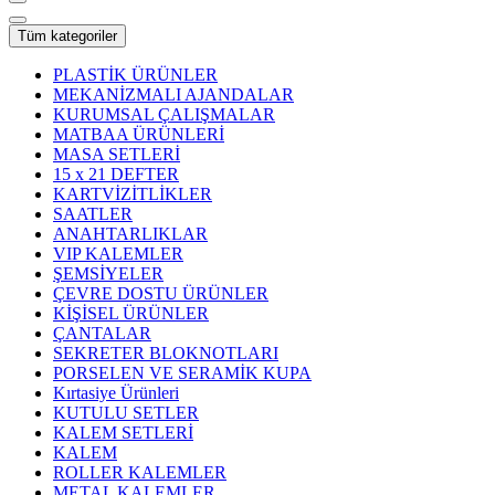
Tüm kategoriler
PLASTİK ÜRÜNLER
MEKANİZMALI AJANDALAR
KURUMSAL ÇALIŞMALAR
MATBAA ÜRÜNLERİ
MASA SETLERİ
15 x 21 DEFTER
KARTVİZİTLİKLER
SAATLER
ANAHTARLIKLAR
VIP KALEMLER
ŞEMSİYELER
ÇEVRE DOSTU ÜRÜNLER
KİŞİSEL ÜRÜNLER
ÇANTALAR
SEKRETER BLOKNOTLARI
PORSELEN VE SERAMİK KUPA
Kırtasiye Ürünleri
KUTULU SETLER
KALEM SETLERİ
KALEM
ROLLER KALEMLER
METAL KALEMLER