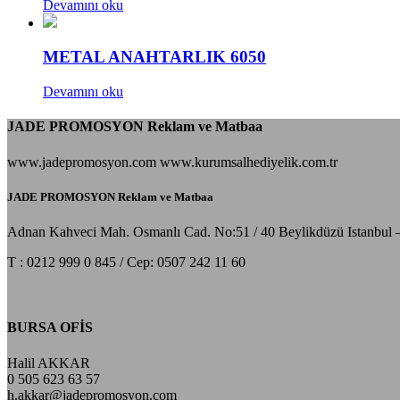
Devamını oku
METAL ANAHTARLIK 6050
Devamını oku
JADE PROMOSYON Reklam ve Matbaa
www.jadepromosyon.com www.kurumsalhediyelik.com.tr
JADE PROMOSYON Reklam ve Matbaa
Adnan Kahveci Mah. Osmanlı Cad. No:51 / 40 Beylikdüzü Istanbul 
T : 0212 999 0 845 / Cep: 0507 242 11 60
BURSA OFİS
Halil AKKAR
0 505 623 63 57
h.akkar@jadepromosyon.com