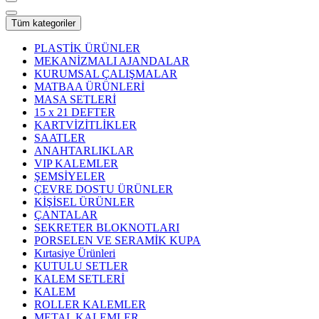
Tüm kategoriler
PLASTİK ÜRÜNLER
MEKANİZMALI AJANDALAR
KURUMSAL ÇALIŞMALAR
MATBAA ÜRÜNLERİ
MASA SETLERİ
15 x 21 DEFTER
KARTVİZİTLİKLER
SAATLER
ANAHTARLIKLAR
VIP KALEMLER
ŞEMSİYELER
ÇEVRE DOSTU ÜRÜNLER
KİŞİSEL ÜRÜNLER
ÇANTALAR
SEKRETER BLOKNOTLARI
PORSELEN VE SERAMİK KUPA
Kırtasiye Ürünleri
KUTULU SETLER
KALEM SETLERİ
KALEM
ROLLER KALEMLER
METAL KALEMLER