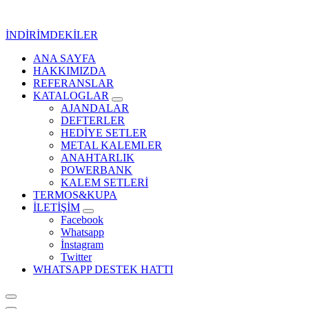
İçeriğe
geç
İNDİRİMDEKİLER
ANA SAYFA
Kurumsal Promosyon-Hediyelik
HAKKIMIZDA
REFERANSLAR
KATALOGLAR
AJANDALAR
DEFTERLER
HEDİYE SETLER
METAL KALEMLER
ANAHTARLIK
POWERBANK
KALEM SETLERİ
TERMOS&KUPA
İLETİŞİM
Facebook
Whatsapp
İnstagram
Twitter
WHATSAPP DESTEK HATTI
Kurumsal Promosyon-Hediyelik