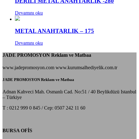
DERİLİ METAL ANAHTARLIK -280
Devamını oku
METAL ANAHTARLIK – 175
Devamını oku
JADE PROMOSYON Reklam ve Matbaa
www.jadepromosyon.com www.kurumsalhediyelik.com.tr
JADE PROMOSYON Reklam ve Matbaa
Adnan Kahveci Mah. Osmanlı Cad. No:51 / 40 Beylikdüzü Istanbul
– Türkiye
T : 0212 999 0 845 / Cep: 0507 242 11 60
BURSA OFİS