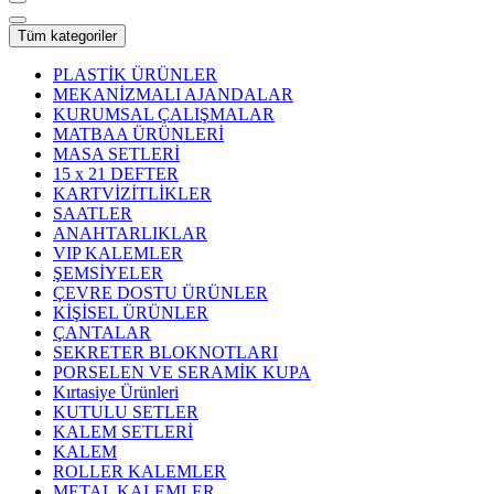
Tüm kategoriler
PLASTİK ÜRÜNLER
MEKANİZMALI AJANDALAR
KURUMSAL ÇALIŞMALAR
MATBAA ÜRÜNLERİ
MASA SETLERİ
15 x 21 DEFTER
KARTVİZİTLİKLER
SAATLER
ANAHTARLIKLAR
VIP KALEMLER
ŞEMSİYELER
ÇEVRE DOSTU ÜRÜNLER
KİŞİSEL ÜRÜNLER
ÇANTALAR
SEKRETER BLOKNOTLARI
PORSELEN VE SERAMİK KUPA
Kırtasiye Ürünleri
KUTULU SETLER
KALEM SETLERİ
KALEM
ROLLER KALEMLER
METAL KALEMLER