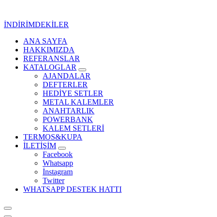
İçeriğe
geç
İNDİRİMDEKİLER
ANA SAYFA
Kurumsal Promosyon-Hediyelik
HAKKIMIZDA
REFERANSLAR
KATALOGLAR
AJANDALAR
DEFTERLER
HEDİYE SETLER
METAL KALEMLER
ANAHTARLIK
POWERBANK
KALEM SETLERİ
TERMOS&KUPA
İLETİŞİM
Facebook
Whatsapp
İnstagram
Twitter
WHATSAPP DESTEK HATTI
Kurumsal Promosyon-Hediyelik