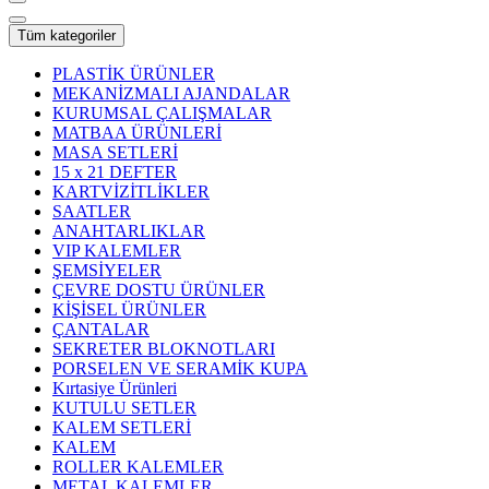
Tüm kategoriler
PLASTİK ÜRÜNLER
MEKANİZMALI AJANDALAR
KURUMSAL ÇALIŞMALAR
MATBAA ÜRÜNLERİ
MASA SETLERİ
15 x 21 DEFTER
KARTVİZİTLİKLER
SAATLER
ANAHTARLIKLAR
VIP KALEMLER
ŞEMSİYELER
ÇEVRE DOSTU ÜRÜNLER
KİŞİSEL ÜRÜNLER
ÇANTALAR
SEKRETER BLOKNOTLARI
PORSELEN VE SERAMİK KUPA
Kırtasiye Ürünleri
KUTULU SETLER
KALEM SETLERİ
KALEM
ROLLER KALEMLER
METAL KALEMLER