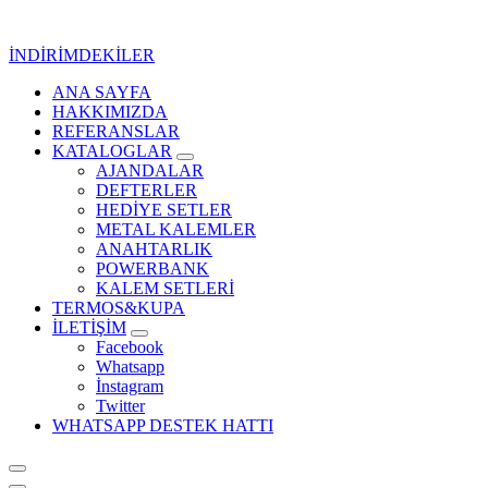
İçeriğe
geç
İNDİRİMDEKİLER
ANA SAYFA
Kurumsal Promosyon-Hediyelik
HAKKIMIZDA
REFERANSLAR
KATALOGLAR
AJANDALAR
DEFTERLER
HEDİYE SETLER
METAL KALEMLER
ANAHTARLIK
POWERBANK
KALEM SETLERİ
TERMOS&KUPA
İLETİŞİM
Facebook
Whatsapp
İnstagram
Twitter
WHATSAPP DESTEK HATTI
Kurumsal Promosyon-Hediyelik