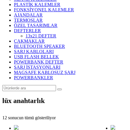
PLASTİK KALEMLER
FONKSİYONEL KALEMLER
AJANDALAR
TERMOSLAR
ÖZEL TASARIMLAR
DEFTERLER
13x21 DEFTER
ÇAKMAKLAR
BLUETOOTH SPEAKER
ŞARJ KABLOLARI
USB FLASH BELLEK
POWERBANK DEFTER
ŞARJ İSTASYONLARI
MAGSAFE KABLOSUZ ŞARJ
POWERBANKLER
lüx anahtarlık
Popülerliğe
12 sonucun tümü gösteriliyor
göre
sıralandı