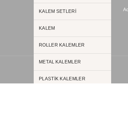
JADE PROMOSYON
Ad
Reklam ve Matbaa
KALEM SETLERİ
www.jadepromosyon.com
KALEM
www.kurumsalhediyelik.com.tr
ROLLER KALEMLER
METAL KALEMLER
PLASTİK KALEMLER
FONKSİYONEL KALEMLER
AJANDALAR