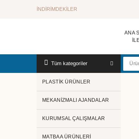
İçeriğe
İNDİRİMDEKİLER
geç
ANA 
İL
Kurumsal Promosyon-Hediyelik
Tüm kategoriler
PLASTİK ÜRÜNLER
MEKANİZMALI AJANDALAR
KURUMSAL ÇALIŞMALAR
MATBAA ÜRÜNLERİ