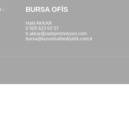
BURSA OFİS
l –
Halil AKKAR
0 505 623 63 57
h.akkar@jadepromosyon.com
bursa@kurumsalhediyelik.com.tr