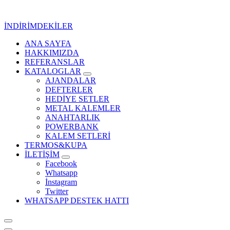
İçeriğe
geç
İNDİRİMDEKİLER
ANA SAYFA
Kurumsal Promosyon-Hediyelik
HAKKIMIZDA
REFERANSLAR
KATALOGLAR
AJANDALAR
DEFTERLER
HEDİYE SETLER
METAL KALEMLER
ANAHTARLIK
POWERBANK
KALEM SETLERİ
TERMOS&KUPA
İLETİŞİM
Facebook
Whatsapp
İnstagram
Twitter
WHATSAPP DESTEK HATTI
Kurumsal Promosyon-Hediyelik