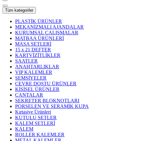
Tüm kategoriler
PLASTİK ÜRÜNLER
MEKANİZMALI AJANDALAR
KURUMSAL ÇALIŞMALAR
MATBAA ÜRÜNLERİ
MASA SETLERİ
15 x 21 DEFTER
KARTVİZİTLİKLER
SAATLER
ANAHTARLIKLAR
VIP KALEMLER
ŞEMSİYELER
ÇEVRE DOSTU ÜRÜNLER
KİŞİSEL ÜRÜNLER
ÇANTALAR
SEKRETER BLOKNOTLARI
PORSELEN VE SERAMİK KUPA
Kırtasiye Ürünleri
KUTULU SETLER
KALEM SETLERİ
KALEM
ROLLER KALEMLER
METAL KALEMLER