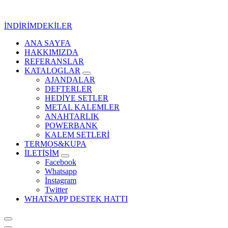
İçeriğe
geç
İNDİRİMDEKİLER
ANA SAYFA
Kurumsal Promosyon-Hediyelik
HAKKIMIZDA
REFERANSLAR
KATALOGLAR
AJANDALAR
DEFTERLER
HEDİYE SETLER
METAL KALEMLER
ANAHTARLIK
POWERBANK
KALEM SETLERİ
TERMOS&KUPA
İLETİŞİM
Facebook
Whatsapp
İnstagram
Twitter
WHATSAPP DESTEK HATTI
Kurumsal Promosyon-Hediyelik