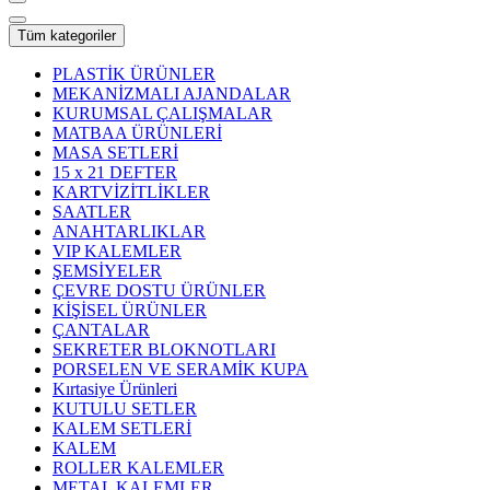
Tüm kategoriler
PLASTİK ÜRÜNLER
MEKANİZMALI AJANDALAR
KURUMSAL ÇALIŞMALAR
MATBAA ÜRÜNLERİ
MASA SETLERİ
15 x 21 DEFTER
KARTVİZİTLİKLER
SAATLER
ANAHTARLIKLAR
VIP KALEMLER
ŞEMSİYELER
ÇEVRE DOSTU ÜRÜNLER
KİŞİSEL ÜRÜNLER
ÇANTALAR
SEKRETER BLOKNOTLARI
PORSELEN VE SERAMİK KUPA
Kırtasiye Ürünleri
KUTULU SETLER
KALEM SETLERİ
KALEM
ROLLER KALEMLER
METAL KALEMLER