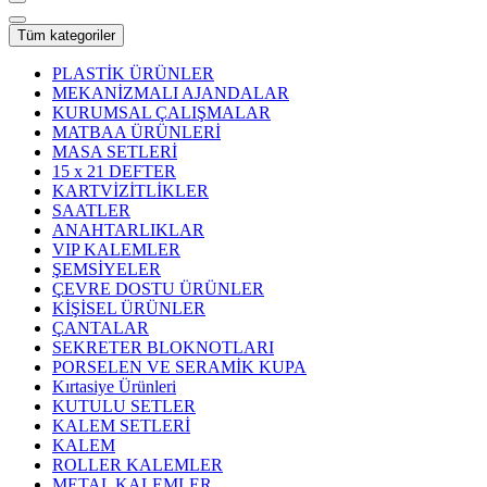
Tüm kategoriler
PLASTİK ÜRÜNLER
MEKANİZMALI AJANDALAR
KURUMSAL ÇALIŞMALAR
MATBAA ÜRÜNLERİ
MASA SETLERİ
15 x 21 DEFTER
KARTVİZİTLİKLER
SAATLER
ANAHTARLIKLAR
VIP KALEMLER
ŞEMSİYELER
ÇEVRE DOSTU ÜRÜNLER
KİŞİSEL ÜRÜNLER
ÇANTALAR
SEKRETER BLOKNOTLARI
PORSELEN VE SERAMİK KUPA
Kırtasiye Ürünleri
KUTULU SETLER
KALEM SETLERİ
KALEM
ROLLER KALEMLER
METAL KALEMLER