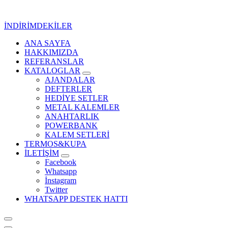
İçeriğe
geç
İNDİRİMDEKİLER
ANA SAYFA
Kurumsal Promosyon-Hediyelik
HAKKIMIZDA
REFERANSLAR
KATALOGLAR
AJANDALAR
DEFTERLER
HEDİYE SETLER
METAL KALEMLER
ANAHTARLIK
POWERBANK
KALEM SETLERİ
TERMOS&KUPA
İLETİŞİM
Facebook
Whatsapp
İnstagram
Twitter
WHATSAPP DESTEK HATTI
Kurumsal Promosyon-Hediyelik