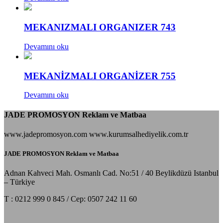
MEKANIZMALI ORGANIZER 743
Devamını oku
MEKANİZMALI ORGANİZER 755
Devamını oku
JADE PROMOSYON Reklam ve Matbaa
www.jadepromosyon.com www.kurumsalhediyelik.com.tr
JADE PROMOSYON Reklam ve Matbaa
Adnan Kahveci Mah. Osmanlı Cad. No:51 / 40 Beylikdüzü Istanbul
– Türkiye
T : 0212 999 0 845 / Cep: 0507 242 11 60