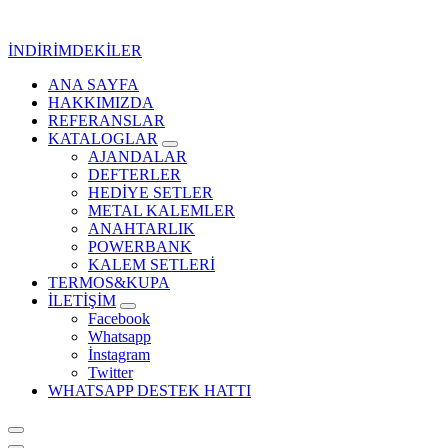
İçeriğe
geç
İNDİRİMDEKİLER
ANA SAYFA
Kurumsal Promosyon-Hediyelik
HAKKIMIZDA
REFERANSLAR
KATALOGLAR
AJANDALAR
DEFTERLER
HEDİYE SETLER
METAL KALEMLER
ANAHTARLIK
POWERBANK
KALEM SETLERİ
TERMOS&KUPA
İLETİŞİM
Facebook
Whatsapp
İnstagram
Twitter
WHATSAPP DESTEK HATTI
Kurumsal Promosyon-Hediyelik