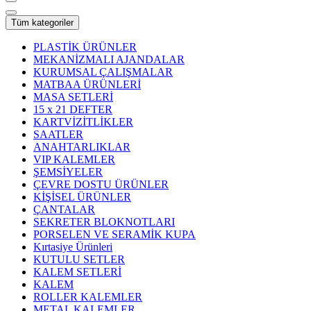
Tüm kategoriler
PLASTİK ÜRÜNLER
MEKANİZMALI AJANDALAR
KURUMSAL ÇALIŞMALAR
MATBAA ÜRÜNLERİ
MASA SETLERİ
15 x 21 DEFTER
KARTVİZİTLİKLER
SAATLER
ANAHTARLIKLAR
VIP KALEMLER
ŞEMSİYELER
ÇEVRE DOSTU ÜRÜNLER
KİŞİSEL ÜRÜNLER
ÇANTALAR
SEKRETER BLOKNOTLARI
PORSELEN VE SERAMİK KUPA
Kırtasiye Ürünleri
KUTULU SETLER
KALEM SETLERİ
KALEM
ROLLER KALEMLER
METAL KALEMLER