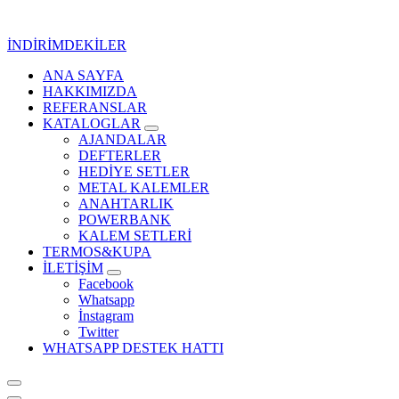
İçeriğe
geç
İNDİRİMDEKİLER
ANA SAYFA
Kurumsal Promosyon-Hediyelik
HAKKIMIZDA
REFERANSLAR
KATALOGLAR
AJANDALAR
DEFTERLER
HEDİYE SETLER
METAL KALEMLER
ANAHTARLIK
POWERBANK
KALEM SETLERİ
TERMOS&KUPA
İLETİŞİM
Facebook
Whatsapp
İnstagram
Twitter
WHATSAPP DESTEK HATTI
Kurumsal Promosyon-Hediyelik