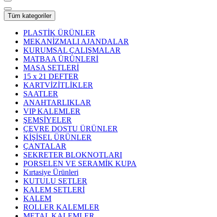
Tüm kategoriler
PLASTİK ÜRÜNLER
MEKANİZMALI AJANDALAR
KURUMSAL ÇALIŞMALAR
MATBAA ÜRÜNLERİ
MASA SETLERİ
15 x 21 DEFTER
KARTVİZİTLİKLER
SAATLER
ANAHTARLIKLAR
VIP KALEMLER
ŞEMSİYELER
ÇEVRE DOSTU ÜRÜNLER
KİŞİSEL ÜRÜNLER
ÇANTALAR
SEKRETER BLOKNOTLARI
PORSELEN VE SERAMİK KUPA
Kırtasiye Ürünleri
KUTULU SETLER
KALEM SETLERİ
KALEM
ROLLER KALEMLER
METAL KALEMLER