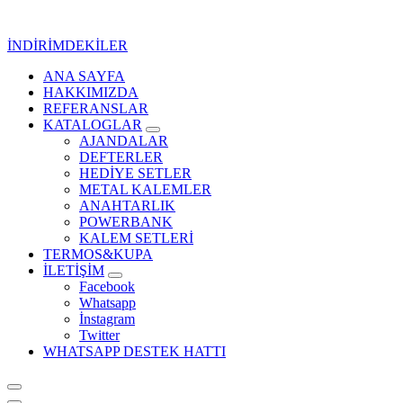
İçeriğe
geç
İNDİRİMDEKİLER
ANA SAYFA
Kurumsal Promosyon-Hediyelik
HAKKIMIZDA
REFERANSLAR
KATALOGLAR
AJANDALAR
DEFTERLER
HEDİYE SETLER
METAL KALEMLER
ANAHTARLIK
POWERBANK
KALEM SETLERİ
TERMOS&KUPA
İLETİŞİM
Facebook
Whatsapp
İnstagram
Twitter
WHATSAPP DESTEK HATTI
Kurumsal Promosyon-Hediyelik