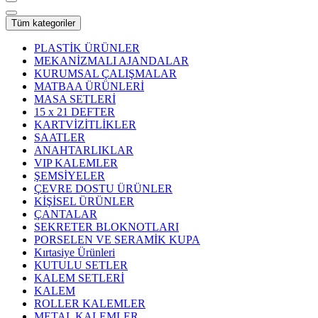
Tüm kategoriler
PLASTİK ÜRÜNLER
MEKANİZMALI AJANDALAR
KURUMSAL ÇALIŞMALAR
MATBAA ÜRÜNLERİ
MASA SETLERİ
15 x 21 DEFTER
KARTVİZİTLİKLER
SAATLER
ANAHTARLIKLAR
VIP KALEMLER
ŞEMSİYELER
ÇEVRE DOSTU ÜRÜNLER
KİŞİSEL ÜRÜNLER
ÇANTALAR
SEKRETER BLOKNOTLARI
PORSELEN VE SERAMİK KUPA
Kırtasiye Ürünleri
KUTULU SETLER
KALEM SETLERİ
KALEM
ROLLER KALEMLER
METAL KALEMLER