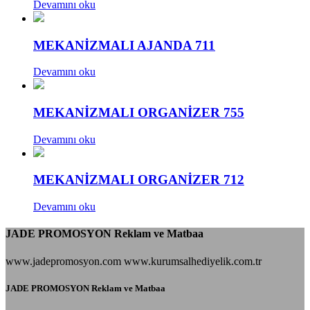
Devamını oku
MEKANİZMALI AJANDA 711
Devamını oku
MEKANİZMALI ORGANİZER 755
Devamını oku
MEKANİZMALI ORGANİZER 712
Devamını oku
JADE PROMOSYON Reklam ve Matbaa
www.jadepromosyon.com www.kurumsalhediyelik.com.tr
JADE PROMOSYON Reklam ve Matbaa