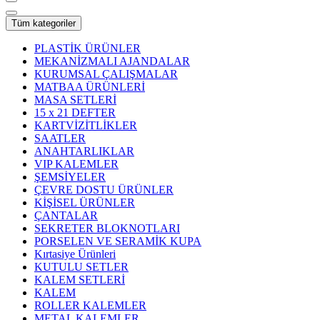
Tüm kategoriler
PLASTİK ÜRÜNLER
MEKANİZMALI AJANDALAR
KURUMSAL ÇALIŞMALAR
MATBAA ÜRÜNLERİ
MASA SETLERİ
15 x 21 DEFTER
KARTVİZİTLİKLER
SAATLER
ANAHTARLIKLAR
VIP KALEMLER
ŞEMSİYELER
ÇEVRE DOSTU ÜRÜNLER
KİŞİSEL ÜRÜNLER
ÇANTALAR
SEKRETER BLOKNOTLARI
PORSELEN VE SERAMİK KUPA
Kırtasiye Ürünleri
KUTULU SETLER
KALEM SETLERİ
KALEM
ROLLER KALEMLER
METAL KALEMLER