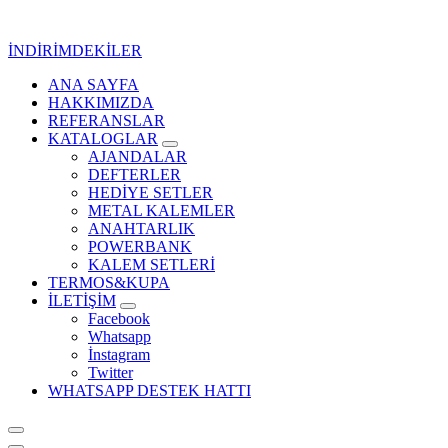
İçeriğe
geç
İNDİRİMDEKİLER
ANA SAYFA
Kurumsal Promosyon-Hediyelik
HAKKIMIZDA
REFERANSLAR
KATALOGLAR
AJANDALAR
DEFTERLER
HEDİYE SETLER
METAL KALEMLER
ANAHTARLIK
POWERBANK
KALEM SETLERİ
TERMOS&KUPA
İLETİŞİM
Facebook
Whatsapp
İnstagram
Twitter
WHATSAPP DESTEK HATTI
Kurumsal Promosyon-Hediyelik