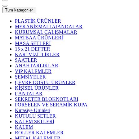
Tüm kategoriler
PLASTİK ÜRÜNLER
MEKANİZMALI AJANDALAR
KURUMSAL ÇALIŞMALAR
MATBAA ÜRÜNLERİ
MASA SETLERİ
15 x 21 DEFTER
KARTVİZİTLİKLER
SAATLER
ANAHTARLIKLAR
VIP KALEMLER
ŞEMSİYELER
ÇEVRE DOSTU ÜRÜNLER
KİŞİSEL ÜRÜNLER
ÇANTALAR
SEKRETER BLOKNOTLARI
PORSELEN VE SERAMİK KUPA
Kırtasiye Ürünleri
KUTULU SETLER
KALEM SETLERİ
KALEM
ROLLER KALEMLER
METAL KALEMLER