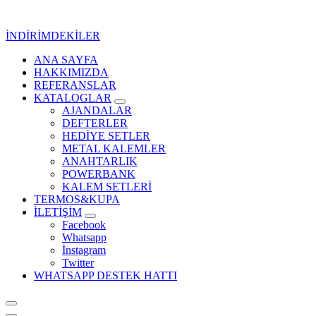
İçeriğe
geç
İNDİRİMDEKİLER
ANA SAYFA
Kurumsal Promosyon-Hediyelik
HAKKIMIZDA
REFERANSLAR
KATALOGLAR
AJANDALAR
DEFTERLER
HEDİYE SETLER
METAL KALEMLER
ANAHTARLIK
POWERBANK
KALEM SETLERİ
TERMOS&KUPA
İLETİŞİM
Facebook
Whatsapp
İnstagram
Twitter
WHATSAPP DESTEK HATTI
Kurumsal Promosyon-Hediyelik