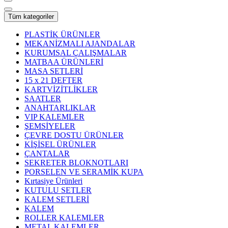
Tüm kategoriler
PLASTİK ÜRÜNLER
MEKANİZMALI AJANDALAR
KURUMSAL ÇALIŞMALAR
MATBAA ÜRÜNLERİ
MASA SETLERİ
15 x 21 DEFTER
KARTVİZİTLİKLER
SAATLER
ANAHTARLIKLAR
VIP KALEMLER
ŞEMSİYELER
ÇEVRE DOSTU ÜRÜNLER
KİŞİSEL ÜRÜNLER
ÇANTALAR
SEKRETER BLOKNOTLARI
PORSELEN VE SERAMİK KUPA
Kırtasiye Ürünleri
KUTULU SETLER
KALEM SETLERİ
KALEM
ROLLER KALEMLER
METAL KALEMLER