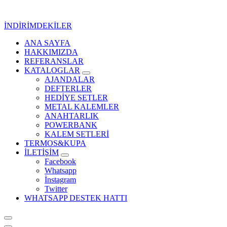
İçeriğe
geç
İNDİRİMDEKİLER
ANA SAYFA
Kurumsal Promosyon-Hediyelik
HAKKIMIZDA
REFERANSLAR
KATALOGLAR
AJANDALAR
DEFTERLER
HEDİYE SETLER
METAL KALEMLER
ANAHTARLIK
POWERBANK
KALEM SETLERİ
TERMOS&KUPA
İLETİŞİM
Facebook
Whatsapp
İnstagram
Twitter
WHATSAPP DESTEK HATTI
Kurumsal Promosyon-Hediyelik