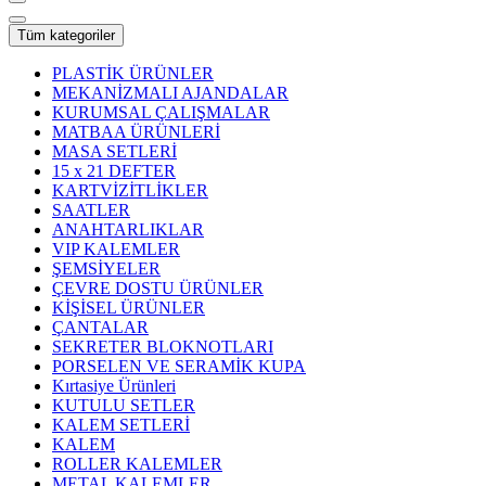
Tüm kategoriler
PLASTİK ÜRÜNLER
MEKANİZMALI AJANDALAR
KURUMSAL ÇALIŞMALAR
MATBAA ÜRÜNLERİ
MASA SETLERİ
15 x 21 DEFTER
KARTVİZİTLİKLER
SAATLER
ANAHTARLIKLAR
VIP KALEMLER
ŞEMSİYELER
ÇEVRE DOSTU ÜRÜNLER
KİŞİSEL ÜRÜNLER
ÇANTALAR
SEKRETER BLOKNOTLARI
PORSELEN VE SERAMİK KUPA
Kırtasiye Ürünleri
KUTULU SETLER
KALEM SETLERİ
KALEM
ROLLER KALEMLER
METAL KALEMLER