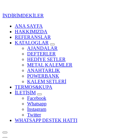
İçeriğe
geç
İNDİRİMDEKİLER
ANA SAYFA
Kurumsal Promosyon-Hediyelik
HAKKIMIZDA
REFERANSLAR
KATALOGLAR
AJANDALAR
DEFTERLER
HEDİYE SETLER
METAL KALEMLER
ANAHTARLIK
POWERBANK
KALEM SETLERİ
TERMOS&KUPA
İLETİŞİM
Facebook
Whatsapp
İnstagram
Twitter
WHATSAPP DESTEK HATTI
Kurumsal Promosyon-Hediyelik