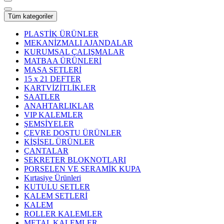
Tüm kategoriler
PLASTİK ÜRÜNLER
MEKANİZMALI AJANDALAR
KURUMSAL ÇALIŞMALAR
MATBAA ÜRÜNLERİ
MASA SETLERİ
15 x 21 DEFTER
KARTVİZİTLİKLER
SAATLER
ANAHTARLIKLAR
VIP KALEMLER
ŞEMSİYELER
ÇEVRE DOSTU ÜRÜNLER
KİŞİSEL ÜRÜNLER
ÇANTALAR
SEKRETER BLOKNOTLARI
PORSELEN VE SERAMİK KUPA
Kırtasiye Ürünleri
KUTULU SETLER
KALEM SETLERİ
KALEM
ROLLER KALEMLER
METAL KALEMLER