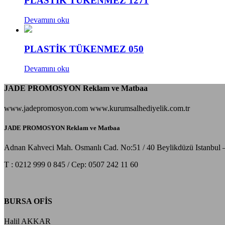
PLASTİK TÜKENMEZ 1271
Devamını oku
PLASTİK TÜKENMEZ 050
Devamını oku
JADE PROMOSYON Reklam ve Matbaa
www.jadepromosyon.com www.kurumsalhediyelik.com.tr
JADE PROMOSYON Reklam ve Matbaa
Adnan Kahveci Mah. Osmanlı Cad. No:51 / 40 Beylikdüzü Istanbul 
T : 0212 999 0 845 / Cep: 0507 242 11 60
BURSA OFİS
Halil AKKAR