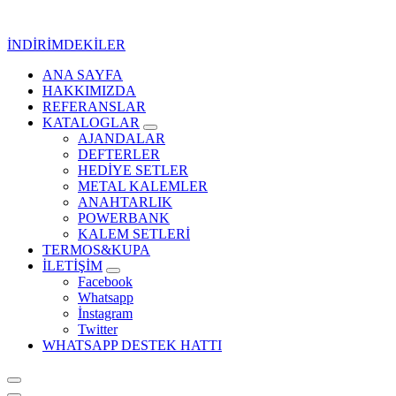
İçeriğe
geç
İNDİRİMDEKİLER
ANA SAYFA
Kurumsal Promosyon-Hediyelik
HAKKIMIZDA
REFERANSLAR
KATALOGLAR
AJANDALAR
DEFTERLER
HEDİYE SETLER
METAL KALEMLER
ANAHTARLIK
POWERBANK
KALEM SETLERİ
TERMOS&KUPA
İLETİŞİM
Facebook
Whatsapp
İnstagram
Twitter
WHATSAPP DESTEK HATTI
Kurumsal Promosyon-Hediyelik