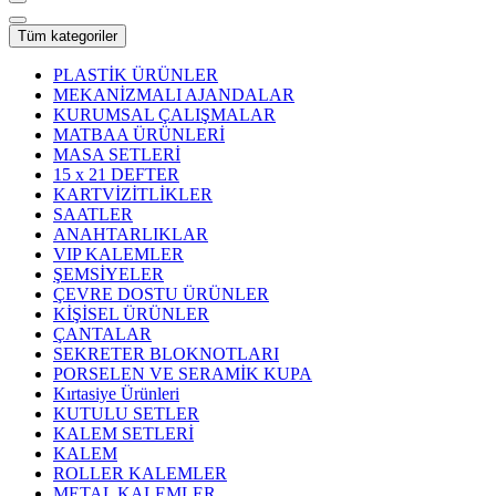
Tüm kategoriler
PLASTİK ÜRÜNLER
MEKANİZMALI AJANDALAR
KURUMSAL ÇALIŞMALAR
MATBAA ÜRÜNLERİ
MASA SETLERİ
15 x 21 DEFTER
KARTVİZİTLİKLER
SAATLER
ANAHTARLIKLAR
VIP KALEMLER
ŞEMSİYELER
ÇEVRE DOSTU ÜRÜNLER
KİŞİSEL ÜRÜNLER
ÇANTALAR
SEKRETER BLOKNOTLARI
PORSELEN VE SERAMİK KUPA
Kırtasiye Ürünleri
KUTULU SETLER
KALEM SETLERİ
KALEM
ROLLER KALEMLER
METAL KALEMLER