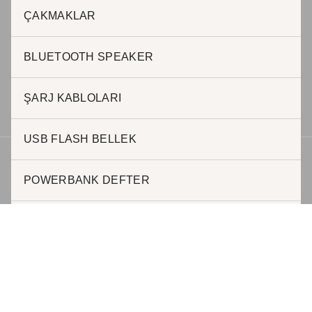
ÇAKMAKLAR
BURSA OFİS
Halil AKKAR
BLUETOOTH SPEAKER
0 505 623 63 57
h.akkar@jadepromosyon.com
bursa@kurumsalhediyelik.com.tr
ŞARJ KABLOLARI
USB FLASH BELLEK
Telif hakkı © 2026 | Geliştirici JADE REKLAM
POWERBANK DEFTER
ŞARJ İSTASYONLARI
MAGSAFE KABLOSUZ ŞARJ
POWERBANKLER