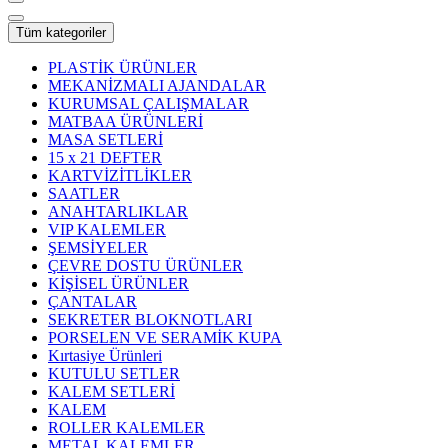
Tüm kategoriler
PLASTİK ÜRÜNLER
MEKANİZMALI AJANDALAR
KURUMSAL ÇALIŞMALAR
MATBAA ÜRÜNLERİ
MASA SETLERİ
15 x 21 DEFTER
KARTVİZİTLİKLER
SAATLER
ANAHTARLIKLAR
VIP KALEMLER
ŞEMSİYELER
ÇEVRE DOSTU ÜRÜNLER
KİŞİSEL ÜRÜNLER
ÇANTALAR
SEKRETER BLOKNOTLARI
PORSELEN VE SERAMİK KUPA
Kırtasiye Ürünleri
KUTULU SETLER
KALEM SETLERİ
KALEM
ROLLER KALEMLER
METAL KALEMLER