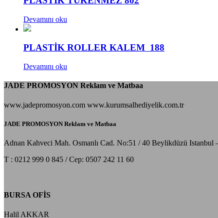
PLASTİK TÜKENMEZ 802
Devamını oku
PLASTİK ROLLER KALEM 188
Devamını oku
JADE PROMOSYON Reklam ve Matbaa
www.jadepromosyon.com www.kurumsalhediyelik.com.tr
JADE PROMOSYON Reklam ve Matbaa
Adnan Kahveci Mah. Osmanlı Cad. No:51 / 40 Beylikdüzü Istanbul 
T : 0212 999 0 845 / Cep: 0507 242 11 60
BURSA OFİS
Halil AKKAR