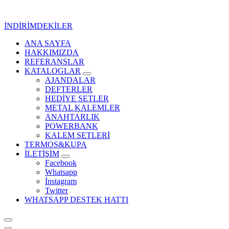
İçeriğe
geç
İNDİRİMDEKİLER
ANA SAYFA
Kurumsal Promosyon-Hediyelik
HAKKIMIZDA
REFERANSLAR
KATALOGLAR
AJANDALAR
DEFTERLER
HEDİYE SETLER
METAL KALEMLER
ANAHTARLIK
POWERBANK
KALEM SETLERİ
TERMOS&KUPA
İLETİŞİM
Facebook
Whatsapp
İnstagram
Twitter
WHATSAPP DESTEK HATTI
Kurumsal Promosyon-Hediyelik