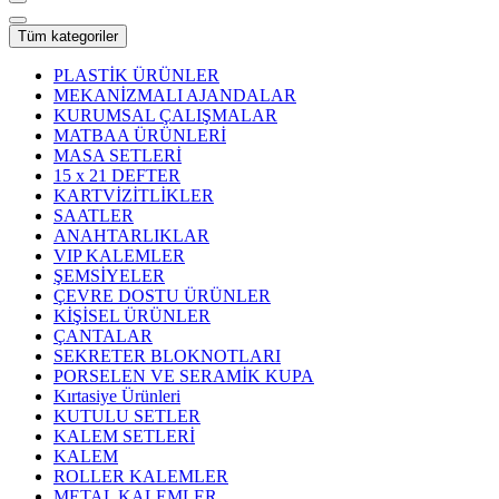
Tüm kategoriler
PLASTİK ÜRÜNLER
MEKANİZMALI AJANDALAR
KURUMSAL ÇALIŞMALAR
MATBAA ÜRÜNLERİ
MASA SETLERİ
15 x 21 DEFTER
KARTVİZİTLİKLER
SAATLER
ANAHTARLIKLAR
VIP KALEMLER
ŞEMSİYELER
ÇEVRE DOSTU ÜRÜNLER
KİŞİSEL ÜRÜNLER
ÇANTALAR
SEKRETER BLOKNOTLARI
PORSELEN VE SERAMİK KUPA
Kırtasiye Ürünleri
KUTULU SETLER
KALEM SETLERİ
KALEM
ROLLER KALEMLER
METAL KALEMLER