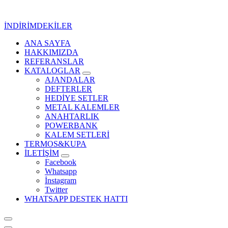
İçeriğe
geç
İNDİRİMDEKİLER
ANA SAYFA
Kurumsal Promosyon-Hediyelik
HAKKIMIZDA
REFERANSLAR
KATALOGLAR
AJANDALAR
DEFTERLER
HEDİYE SETLER
METAL KALEMLER
ANAHTARLIK
POWERBANK
KALEM SETLERİ
TERMOS&KUPA
İLETİŞİM
Facebook
Whatsapp
İnstagram
Twitter
WHATSAPP DESTEK HATTI
Kurumsal Promosyon-Hediyelik