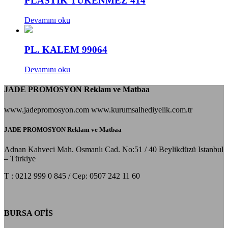
PLASTİK TÜKENMEZ 414
Devamını oku
PL. KALEM 99064
Devamını oku
JADE PROMOSYON Reklam ve Matbaa
www.jadepromosyon.com www.kurumsalhediyelik.com.tr
JADE PROMOSYON Reklam ve Matbaa
Adnan Kahveci Mah. Osmanlı Cad. No:51 / 40 Beylikdüzü Istanbul
– Türkiye
T : 0212 999 0 845 / Cep: 0507 242 11 60
BURSA OFİS