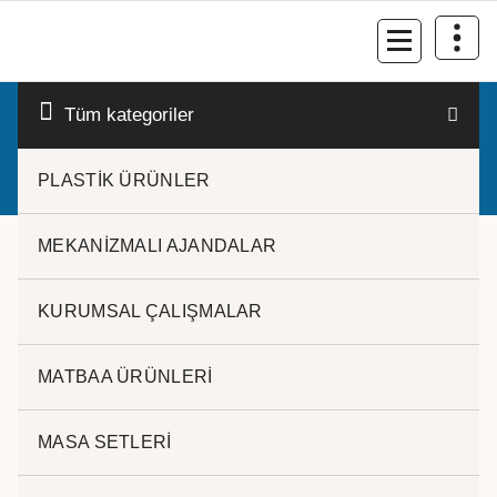
İçeriğe
geç
Kurumsal Promosyon-Hediyelik
Tüm kategoriler
PLASTİK ÜRÜNLER
MEKANİZMALI AJANDALAR
KURUMSAL ÇALIŞMALAR
roller kalem
MATBAA ÜRÜNLERİ
Popülerliğe
17 sonucun tümü gösteriliyor
göre
MASA SETLERİ
sıralandı