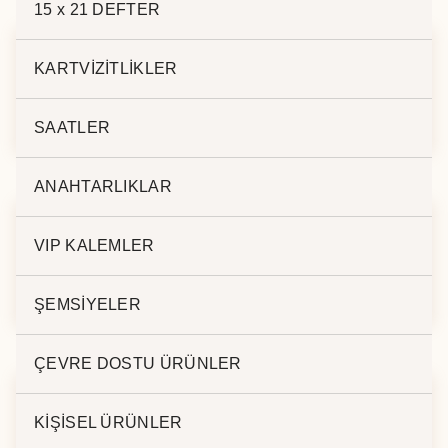
15 x 21 DEFTER
KARTVİZİTLİKLER
L. ROLLER KALEM
L. ROLLER KALEM
17334
17222
SAATLER
ANAHTARLIKLAR
VIP KALEMLER
L. ROLLER KALEM
L. ROLLER KALEM
17620
17215
ŞEMSİYELER
ÇEVRE DOSTU ÜRÜNLER
KİŞİSEL ÜRÜNLER
L. ROLLER KALEM
L. ROLLER KALEM