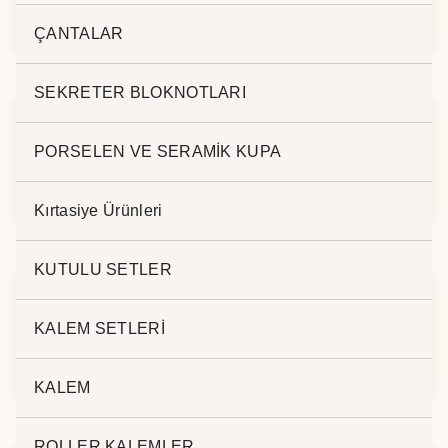
17235
17309
ÇANTALAR
SEKRETER BLOKNOTLARI
PORSELEN VE SERAMİK KUPA
L. ROLLER KALEM
L. ROLLER KALEM
17090
17000
Kırtasiye Ürünleri
KUTULU SETLER
KALEM SETLERİ
L. ROLLER KALEM
L. ROLLER KALEM
17550
17380
KALEM
ROLLER KALEMLER