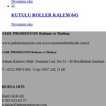
Devamını oku
KUTULU ROLLER KALEM 045
Devamını oku
JADE PROMOSYON Reklam ve Matbaa
www.jadepromosyon.com www.kurumsalhediyelik.com.tr
JADE PROMOSYON Reklam ve Matbaa
Adnan Kahveci Mah. Osmanlı Cad. No:51 / 40 Beylikdüzü Istanbul 
T : 0212 999 0 845 / Cep: 0507 242 11 60
BURSA OFİS
Halil AKKAR
0 505 623 63 57
h.akkar@jadepromosyon.com