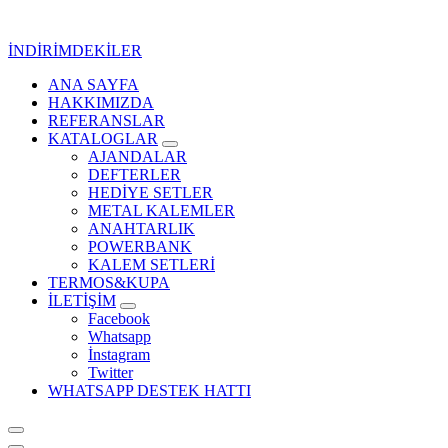
İçeriğe
geç
İNDİRİMDEKİLER
ANA SAYFA
Kurumsal Promosyon-Hediyelik
HAKKIMIZDA
REFERANSLAR
KATALOGLAR
AJANDALAR
DEFTERLER
HEDİYE SETLER
METAL KALEMLER
ANAHTARLIK
POWERBANK
KALEM SETLERİ
TERMOS&KUPA
İLETİŞİM
Facebook
Whatsapp
İnstagram
Twitter
WHATSAPP DESTEK HATTI
Kurumsal Promosyon-Hediyelik