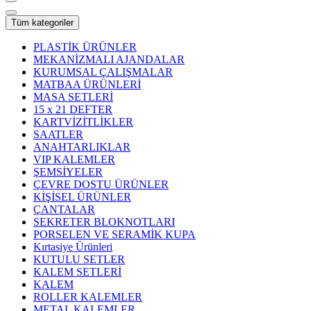
Tüm kategoriler
PLASTİK ÜRÜNLER
MEKANİZMALI AJANDALAR
KURUMSAL ÇALIŞMALAR
MATBAA ÜRÜNLERİ
MASA SETLERİ
15 x 21 DEFTER
KARTVİZİTLİKLER
SAATLER
ANAHTARLIKLAR
VIP KALEMLER
ŞEMSİYELER
ÇEVRE DOSTU ÜRÜNLER
KİŞİSEL ÜRÜNLER
ÇANTALAR
SEKRETER BLOKNOTLARI
PORSELEN VE SERAMİK KUPA
Kırtasiye Ürünleri
KUTULU SETLER
KALEM SETLERİ
KALEM
ROLLER KALEMLER
METAL KALEMLER