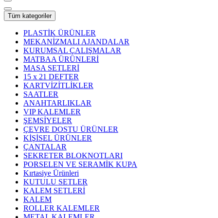
Tüm kategoriler
PLASTİK ÜRÜNLER
MEKANİZMALI AJANDALAR
KURUMSAL ÇALIŞMALAR
MATBAA ÜRÜNLERİ
MASA SETLERİ
15 x 21 DEFTER
KARTVİZİTLİKLER
SAATLER
ANAHTARLIKLAR
VIP KALEMLER
ŞEMSİYELER
ÇEVRE DOSTU ÜRÜNLER
KİŞİSEL ÜRÜNLER
ÇANTALAR
SEKRETER BLOKNOTLARI
PORSELEN VE SERAMİK KUPA
Kırtasiye Ürünleri
KUTULU SETLER
KALEM SETLERİ
KALEM
ROLLER KALEMLER
METAL KALEMLER