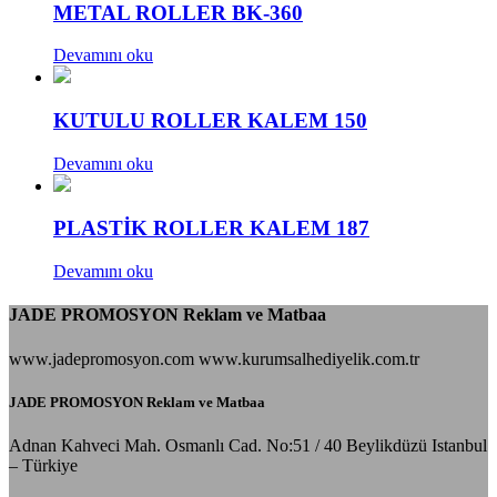
METAL ROLLER BK-360
Devamını oku
KUTULU ROLLER KALEM 150
Devamını oku
PLASTİK ROLLER KALEM 187
Devamını oku
JADE PROMOSYON Reklam ve Matbaa
www.jadepromosyon.com www.kurumsalhediyelik.com.tr
JADE PROMOSYON Reklam ve Matbaa
Adnan Kahveci Mah. Osmanlı Cad. No:51 / 40 Beylikdüzü Istanbul
– Türkiye