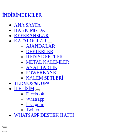
İçeriğe
geç
İNDİRİMDEKİLER
ANA SAYFA
Kurumsal Promosyon-Hediyelik
HAKKIMIZDA
REFERANSLAR
KATALOGLAR
AJANDALAR
DEFTERLER
HEDİYE SETLER
METAL KALEMLER
ANAHTARLIK
POWERBANK
KALEM SETLERİ
TERMOS&KUPA
İLETİŞİM
Facebook
Whatsapp
İnstagram
Twitter
WHATSAPP DESTEK HATTI
Kurumsal Promosyon-Hediyelik