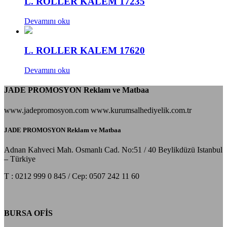
L. ROLLER KALEM 17235
Devamını oku
L. ROLLER KALEM 17620
Devamını oku
JADE PROMOSYON Reklam ve Matbaa
www.jadepromosyon.com www.kurumsalhediyelik.com.tr
JADE PROMOSYON Reklam ve Matbaa
Adnan Kahveci Mah. Osmanlı Cad. No:51 / 40 Beylikdüzü Istanbul
– Türkiye
T : 0212 999 0 845 / Cep: 0507 242 11 60
BURSA OFİS