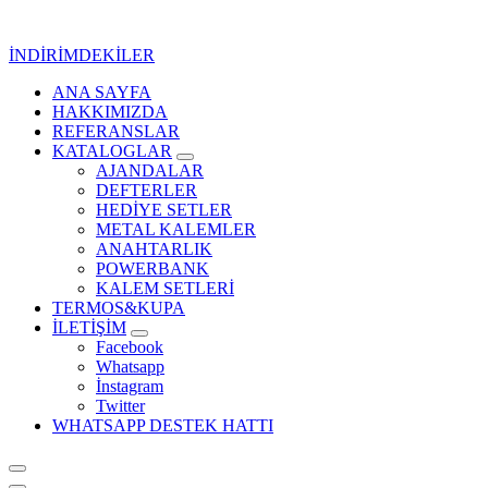
İçeriğe
geç
İNDİRİMDEKİLER
ANA SAYFA
Kurumsal Promosyon-Hediyelik
HAKKIMIZDA
REFERANSLAR
KATALOGLAR
AJANDALAR
DEFTERLER
HEDİYE SETLER
METAL KALEMLER
ANAHTARLIK
POWERBANK
KALEM SETLERİ
TERMOS&KUPA
İLETİŞİM
Facebook
Whatsapp
İnstagram
Twitter
WHATSAPP DESTEK HATTI
Kurumsal Promosyon-Hediyelik