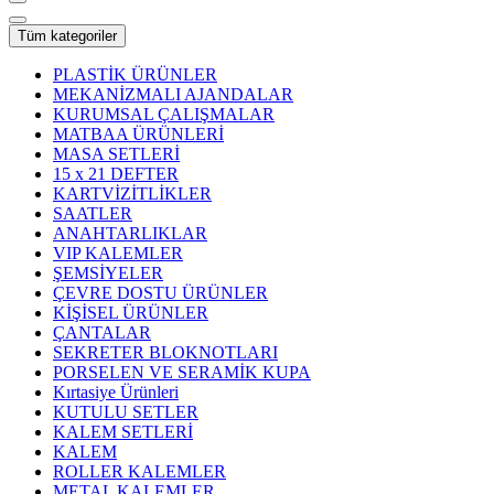
Tüm kategoriler
PLASTİK ÜRÜNLER
MEKANİZMALI AJANDALAR
KURUMSAL ÇALIŞMALAR
MATBAA ÜRÜNLERİ
MASA SETLERİ
15 x 21 DEFTER
KARTVİZİTLİKLER
SAATLER
ANAHTARLIKLAR
VIP KALEMLER
ŞEMSİYELER
ÇEVRE DOSTU ÜRÜNLER
KİŞİSEL ÜRÜNLER
ÇANTALAR
SEKRETER BLOKNOTLARI
PORSELEN VE SERAMİK KUPA
Kırtasiye Ürünleri
KUTULU SETLER
KALEM SETLERİ
KALEM
ROLLER KALEMLER
METAL KALEMLER