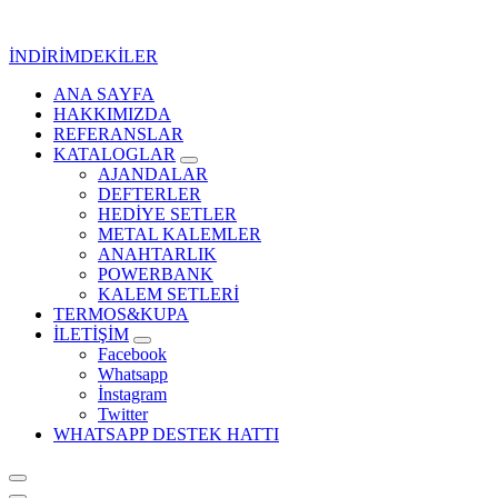
İçeriğe
geç
İNDİRİMDEKİLER
ANA SAYFA
Kurumsal Promosyon-Hediyelik
HAKKIMIZDA
REFERANSLAR
KATALOGLAR
AJANDALAR
DEFTERLER
HEDİYE SETLER
METAL KALEMLER
ANAHTARLIK
POWERBANK
KALEM SETLERİ
TERMOS&KUPA
İLETİŞİM
Facebook
Whatsapp
İnstagram
Twitter
WHATSAPP DESTEK HATTI
Kurumsal Promosyon-Hediyelik