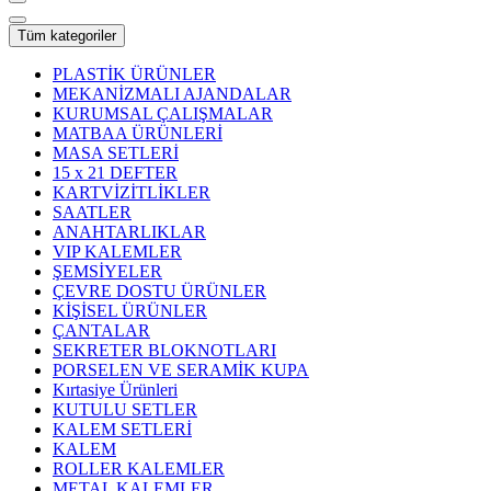
Tüm kategoriler
PLASTİK ÜRÜNLER
MEKANİZMALI AJANDALAR
KURUMSAL ÇALIŞMALAR
MATBAA ÜRÜNLERİ
MASA SETLERİ
15 x 21 DEFTER
KARTVİZİTLİKLER
SAATLER
ANAHTARLIKLAR
VIP KALEMLER
ŞEMSİYELER
ÇEVRE DOSTU ÜRÜNLER
KİŞİSEL ÜRÜNLER
ÇANTALAR
SEKRETER BLOKNOTLARI
PORSELEN VE SERAMİK KUPA
Kırtasiye Ürünleri
KUTULU SETLER
KALEM SETLERİ
KALEM
ROLLER KALEMLER
METAL KALEMLER