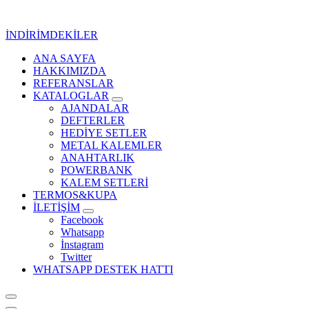
İçeriğe
geç
İNDİRİMDEKİLER
ANA SAYFA
Kurumsal Promosyon-Hediyelik
HAKKIMIZDA
REFERANSLAR
KATALOGLAR
AJANDALAR
DEFTERLER
HEDİYE SETLER
METAL KALEMLER
ANAHTARLIK
POWERBANK
KALEM SETLERİ
TERMOS&KUPA
İLETİŞİM
Facebook
Whatsapp
İnstagram
Twitter
WHATSAPP DESTEK HATTI
Kurumsal Promosyon-Hediyelik