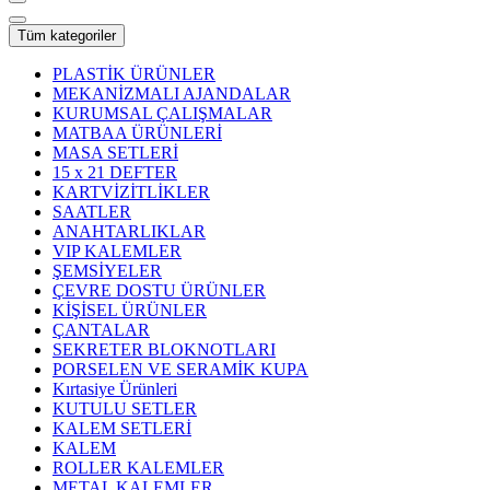
Tüm kategoriler
PLASTİK ÜRÜNLER
MEKANİZMALI AJANDALAR
KURUMSAL ÇALIŞMALAR
MATBAA ÜRÜNLERİ
MASA SETLERİ
15 x 21 DEFTER
KARTVİZİTLİKLER
SAATLER
ANAHTARLIKLAR
VIP KALEMLER
ŞEMSİYELER
ÇEVRE DOSTU ÜRÜNLER
KİŞİSEL ÜRÜNLER
ÇANTALAR
SEKRETER BLOKNOTLARI
PORSELEN VE SERAMİK KUPA
Kırtasiye Ürünleri
KUTULU SETLER
KALEM SETLERİ
KALEM
ROLLER KALEMLER
METAL KALEMLER