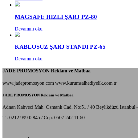
MAGSAFE HIZLI ŞARJ PZ-80
Devamını oku
KABLOSUZ ŞARJ STANDI PZ-65
Devamını oku
JADE PROMOSYON Reklam ve Matbaa
www.jadepromosyon.com www.kurumsalhediyelik.com.tr
JADE PROMOSYON Reklam ve Matbaa
Adnan Kahveci Mah. Osmanlı Cad. No:51 / 40 Beylikdüzü Istanbul 
T : 0212 999 0 845 / Cep: 0507 242 11 60