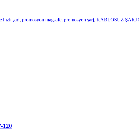
 hızlı şarj
,
promosyon magsafe
,
promosyon şarj
,
KABLOSUZ ŞARJ 
-120