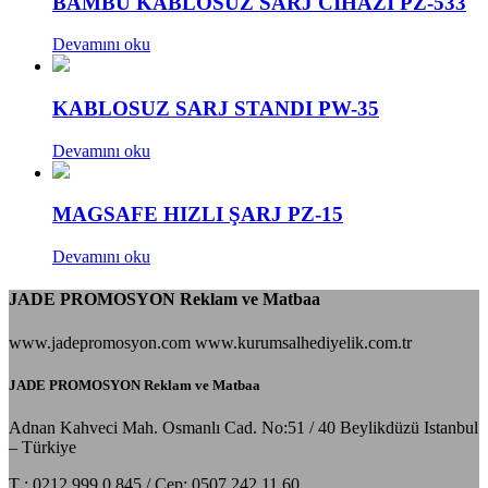
BAMBU KABLOSUZ SARJ CİHAZI PZ-533
Devamını oku
KABLOSUZ SARJ STANDI PW-35
Devamını oku
MAGSAFE HIZLI ŞARJ PZ-15
Devamını oku
JADE PROMOSYON Reklam ve Matbaa
www.jadepromosyon.com www.kurumsalhediyelik.com.tr
JADE PROMOSYON Reklam ve Matbaa
Adnan Kahveci Mah. Osmanlı Cad. No:51 / 40 Beylikdüzü Istanbul
– Türkiye
T : 0212 999 0 845 / Cep: 0507 242 11 60