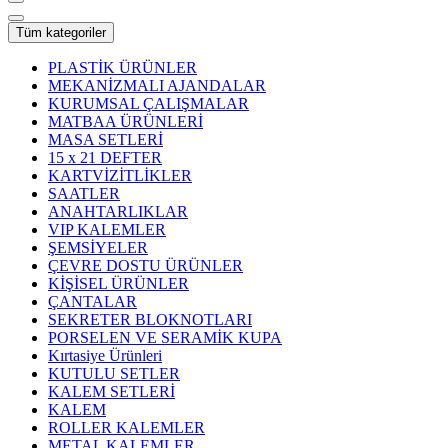
Tüm kategoriler
PLASTİK ÜRÜNLER
MEKANİZMALI AJANDALAR
KURUMSAL ÇALIŞMALAR
MATBAA ÜRÜNLERİ
MASA SETLERİ
15 x 21 DEFTER
KARTVİZİTLİKLER
SAATLER
ANAHTARLIKLAR
VIP KALEMLER
ŞEMSİYELER
ÇEVRE DOSTU ÜRÜNLER
KİŞİSEL ÜRÜNLER
ÇANTALAR
SEKRETER BLOKNOTLARI
PORSELEN VE SERAMİK KUPA
Kırtasiye Ürünleri
KUTULU SETLER
KALEM SETLERİ
KALEM
ROLLER KALEMLER
METAL KALEMLER