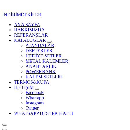
İçeriğe
geç
İNDİRİMDEKİLER
ANA SAYFA
Kurumsal Promosyon-Hediyelik
HAKKIMIZDA
REFERANSLAR
KATALOGLAR
AJANDALAR
DEFTERLER
HEDİYE SETLER
METAL KALEMLER
ANAHTARLIK
POWERBANK
KALEM SETLERİ
TERMOS&KUPA
İLETİŞİM
Facebook
Whatsapp
İnstagram
Twitter
WHATSAPP DESTEK HATTI
Kurumsal Promosyon-Hediyelik