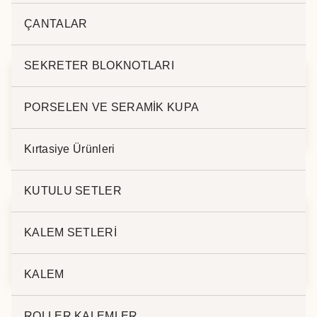
ÇANTALAR
İlgili ürünler
SEKRETER BLOKNOTLARI
KABLOSUZ SARJ
MAGSAFE HIZLI
PORSELEN VE SERAMİK KUPA
CİHAZI –
ŞARJ PZ-150
HOPARLÖR PW-120
Kırtasiye Ürünleri
KUTULU SETLER
KALEM SETLERİ
BAMBU KABLOSUZ
MAGSAFE HIZLI
SARJ CİHAZI PZ-533
ŞARJ PL-700
KALEM
ROLLER KALEMLER