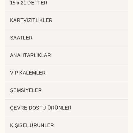
15W Hızlı Wireless Powerbank
15 x 21 DEFTER
Kategoriler:
MAGSAFE KABLOSUZ ŞARJ
Etiketler:
kablosuz şarj
,
magsafe hızlı şarj
,
promosyon magsafe
,
KARTVİZİTLİKLER
promosyon şarj
SAATLER
ANAHTARLIKLAR
Açıklama
VIP KALEMLER
ŞEMSİYELER
Açıklama
.
ÇEVRE DOSTU ÜRÜNLER
KİŞİSEL ÜRÜNLER