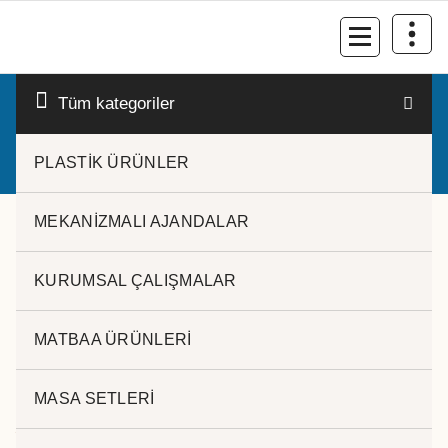
İçeriğe
geç
Kurumsal Promosyon-Hediyelik
Tüm kategoriler
PLASTİK ÜRÜNLER
MEKANİZMALI AJANDALAR
KURUMSAL ÇALIŞMALAR
MATBAA ÜRÜNLERİ
MAGSAFE HIZLI ŞARJ PZ-85
MASA SETLERİ
5.000 mAh Magsafe
22.5W Hızlı Sarjlı